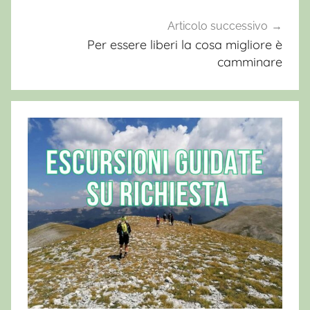
a
r
Articolo successivo
e
Per essere liberi la cosa migliore è
camminare
i
n
M
o
n
t
a
g
n
a
,
C
a
m