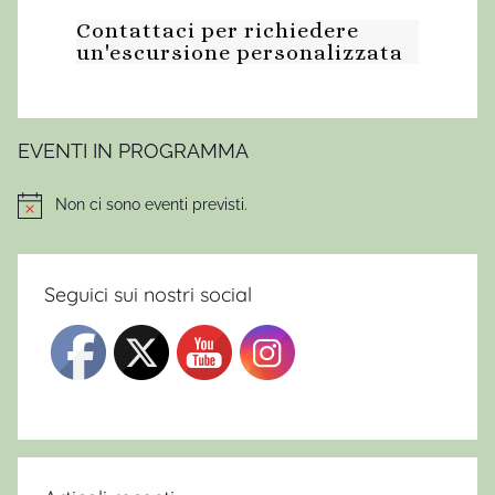
m
Contattaci per richiedere
i
un'escursione personalizzata
n
a
r
e
EVENTI IN PROGRAMMA
i
n
Non ci sono eventi previsti.
Notice
m
o
n
Seguici sui nostri social
t
a
g
n
a
f
a