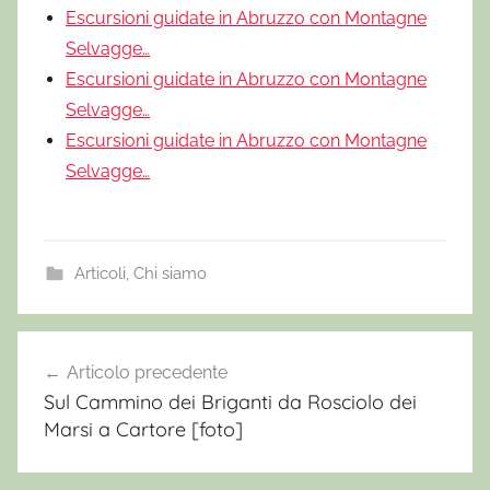
Escursioni guidate in Abruzzo con Montagne
Selvagge…
Escursioni guidate in Abruzzo con Montagne
Selvagge…
Escursioni guidate in Abruzzo con Montagne
Selvagge…
Articoli
,
Chi siamo
C
a
Articolo precedente
Navigazione
m
Sul Cammino dei Briganti da Rosciolo dei
articoli
m
Marsi a Cartore [foto]
i
n