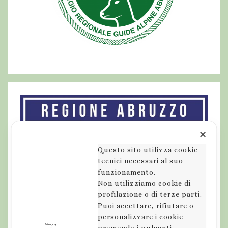
b
r
u
z
z
o
,
a
b
r
✕
u
z
Questo sito utilizza cookie
tecnici necessari al suo
z
funzionamento.
o
Non utilizziamo cookie di
,
profilazione o di terze parti.
e
Puoi accettare, rifiutare o
s
personalizzare i cookie
c
premendo i pulsanti