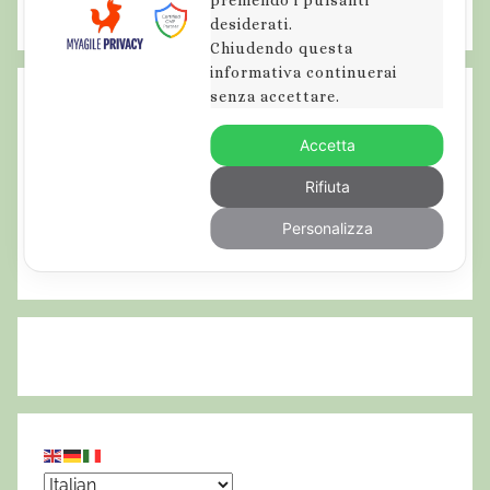
desiderati.
u
Chiudendo questa
r
informativa continuerai
s
senza accettare.
i
o
Accetta
n
Rifiuta
i
g
Personalizza
u
i
d
a
t
e
i
n
a