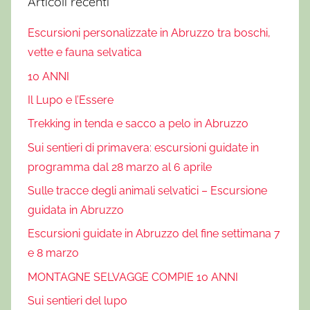
Articoli recenti
b
Escursioni personalizzate in Abruzzo tra boschi,
e
vette e fauna selvatica
n
e
10 ANNI
,
Il Lupo e l’Essere
E
Trekking in tenda e sacco a pelo in Abruzzo
r
c
Sui sentieri di primavera: escursioni guidate in
o
programma dal 28 marzo al 6 aprile
l
Sulle tracce degli animali selvatici – Escursione
e
guidata in Abruzzo
M
a
Escursioni guidate in Abruzzo del fine settimana 7
r
e 8 marzo
c
MONTAGNE SELVAGGE COMPIE 10 ANNI
h
Sui sentieri del lupo
i