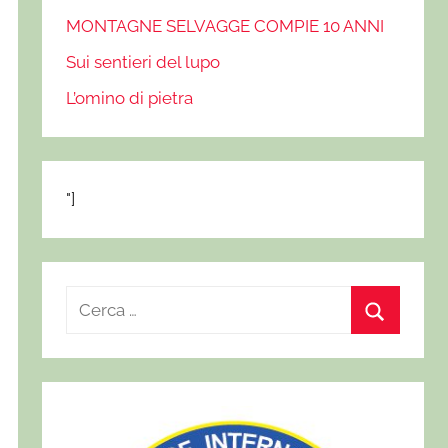
MONTAGNE SELVAGGE COMPIE 10 ANNI
Sui sentieri del lupo
L’omino di pietra
"]
R
i
C
c
e
e
r
r
c
c