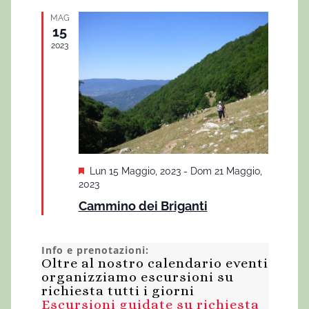
a
a
MAG
l
v
15
a
2023
t
i
i
g
a
z
i
S
Lun 15 Maggio, 2023
-
Dom 21 Maggio,
o
e
2023
g
n
Cammino dei Briganti
n
a
e
l
Info e prenotazioni:
a
Oltre al nostro calendario eventi
t
organizziamo escursioni su
i
richiesta tutti i giorni
Escursioni guidate su richiesta