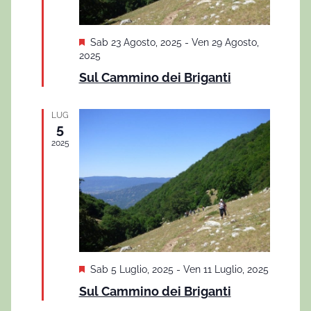
t
l
c
e
a
e
N
S
Sab 23 Agosto, 2025
-
Ven 29 Agosto,
d
e
2025
a
r
g
a
Sul Cammino dei Briganti
n
v
c
t
a
i
a
l
a
LUG
a
g
5
.
t
e
2025
a
i
v
z
i
i
o
s
n
t
e
e
S
Sab 5 Luglio, 2025
-
Ven 11 Luglio, 2025
e
N
Sul Cammino dei Briganti
g
n