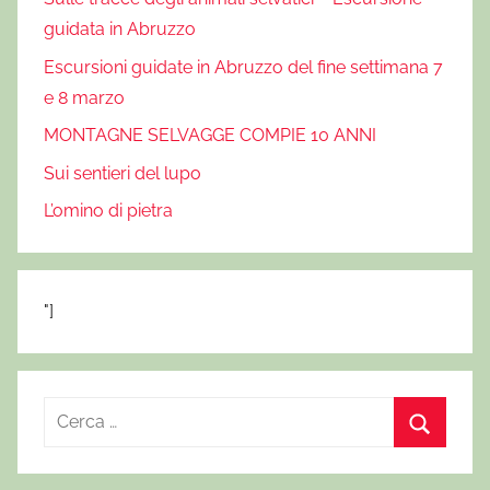
guidata in Abruzzo
Escursioni guidate in Abruzzo del fine settimana 7
e 8 marzo
MONTAGNE SELVAGGE COMPIE 10 ANNI
Sui sentieri del lupo
L’omino di pietra
"]
R
i
C
c