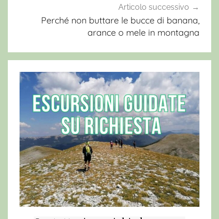
e
Articolo successivo
g
Perché non buttare le bucce di banana,
a
arance o mele in montagna
l
o
E
r
c
o
l
e
W
i
l
d
,
B