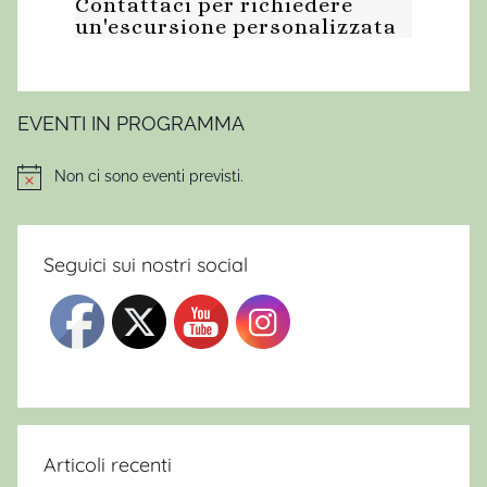
Contattaci per richiedere
u
un'escursione personalizzata
o
n
o
r
EVENTI IN PROGRAMMA
e
g
Non ci sono eventi previsti.
Notice
a
l
o
Seguici sui nostri social
M
o
n
t
a
g
n
Articoli recenti
e