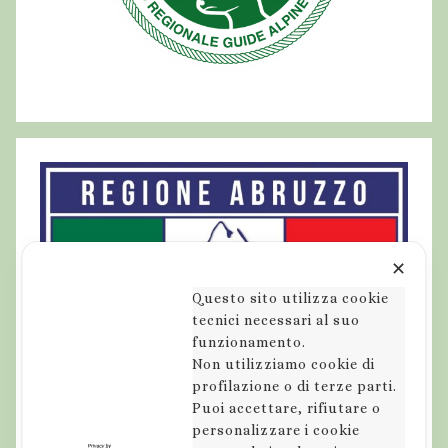
e
l
v
a
g
g
e
,
R
e
✕
g
a
Questo sito utilizza cookie
l
tecnici necessari al suo
funzionamento.
a
Non utilizziamo cookie di
u
profilazione o di terze parti.
n
Puoi accettare, rifiutare o
e
personalizzare i cookie