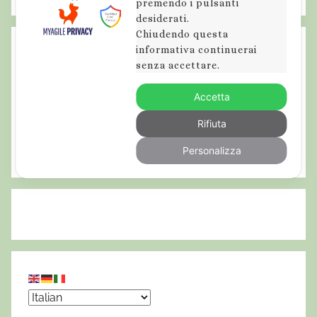
s
premendo i pulsanti
desiderati.
c
Chiudendo questa
u
informativa continuerai
r
senza accettare.
s
i
Accetta
o
Rifiuta
n
e
Personalizza
i
n
A
b
r
u
z
z
o