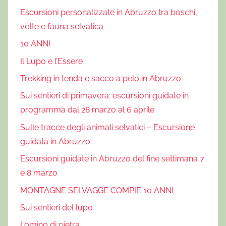
Escursioni personalizzate in Abruzzo tra boschi,
S
e
vette e fauna selvatica
l
10 ANNI
v
Il Lupo e l’Essere
a
Trekking in tenda e sacco a pelo in Abruzzo
g
g
Sui sentieri di primavera: escursioni guidate in
e
programma dal 28 marzo al 6 aprile
,
Sulle tracce degli animali selvatici – Escursione
B
guidata in Abruzzo
u
o
Escursioni guidate in Abruzzo del fine settimana 7
n
e 8 marzo
o
MONTAGNE SELVAGGE COMPIE 10 ANNI
r
Sui sentieri del lupo
e
g
L’omino di pietra