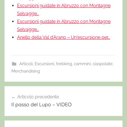
Escursioni guidate in Abruzzo con Montagne
Selvagge…
Escursioni guidate in Abruzzo con Montagne
Selvagge…
Anello della Val d’Arano – Un'escursione per…
Articoli
,
Escursioni, trekking, cammini, ciaspolate
,
Merchandising
B
u
Articolo precedente
Navigazione
o
Il passo del Lupo – VIDEO
articoli
n
o
r