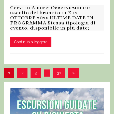
Cervi in Amore: Osservazione e
ascolto del bramito 11 E 12
OTTOBRE 2025 ULTIME DATE IN
PROGRAMMA Stessa tipologia di
evento, disponibile in più date;
Continua a leggere
1
2
3
…
31
Articolo
»
Paginazione
successivo
degli
articoli