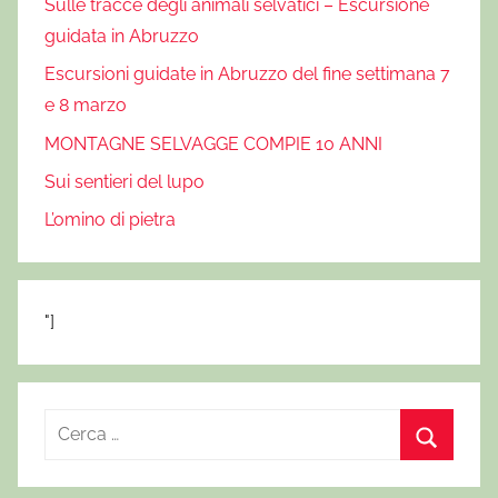
Sulle tracce degli animali selvatici – Escursione
guidata in Abruzzo
Escursioni guidate in Abruzzo del fine settimana 7
e 8 marzo
MONTAGNE SELVAGGE COMPIE 10 ANNI
Sui sentieri del lupo
L’omino di pietra
"]
R
i
C
c