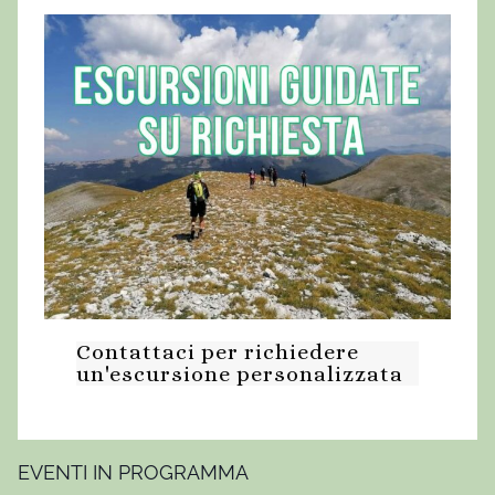
a
s
s
a
D
'
A
l
b
e
,
E
Contattaci per richiedere
s
un'escursione personalizzata
c
u
r
s
EVENTI IN PROGRAMMA