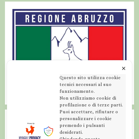
,
V
a
l
l
e
d
e
l
✕
S
Questo sito utilizza cookie
a
tecnici necessari al suo
g
funzionamento.
i
Non utilizziamo cookie di
profilazione o di terze parti.
t
Puoi accettare, rifiutare o
t
personalizzare i cookie
a
premendo i pulsanti
r
desiderati.
i
Chiudendo questa