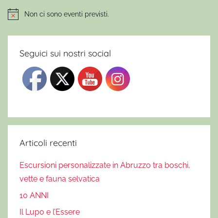
i
o
Non ci sono eventi previsti.
Notice
n
e
V
Seguici sui nostri social
a
l
l
e
d
e
l
Articoli recenti
S
Escursioni personalizzate in Abruzzo tra boschi,
a
g
vette e fauna selvatica
i
10 ANNI
t
Il Lupo e l’Essere
t