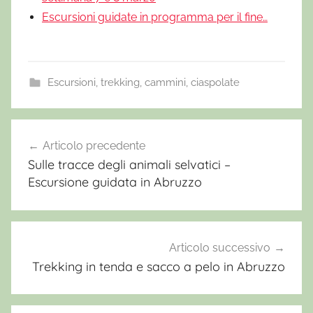
Escursioni guidate in programma per il fine…
Escursioni, trekking, cammini, ciaspolate
E
s
Articolo precedente
Navigazione
c
Sulle tracce degli animali selvatici –
articoli
u
Escursione guidata in Abruzzo
r
s
i
o
Articolo successivo
n
Trekking in tenda e sacco a pelo in Abruzzo
e
M