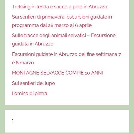
Trekking in tenda e sacco a pelo in Abruzzo
a
r
Sui sentieri di primavera: escursioni guidate in
i
programma dal 28 marzo al 6 aprile
o
Sulle tracce degli animali selvatici – Escursione
,
guidata in Abruzzo
E
s
Escursioni guidate in Abruzzo del fine settimana 7
c
e 8 marzo
u
MONTAGNE SELVAGGE COMPIE 10 ANNI
r
Sui sentieri del lupo
s
i
L’omino di pietra
o
n
i
"]
g
u