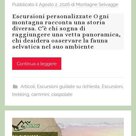
Pubblicato il
Agosto 2, 2026
di
Montagne Selvagge
Escursioni personalizzate Ogni
montagna racconta una storia
diversa. C’è chi sogna di
raggiungere una vetta panoramica,
chi desidera osservare la fauna
selvatica nel suo ambiente
Continua a leggere
Articoli
,
Escursioni guidate su richiesta
,
Escursioni,
trekking, cammini, ciaspolate