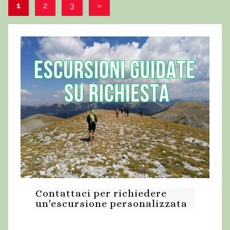
1
2
3
Articolo
»
Paginazione
successivo
degli
articoli
Contattaci per richiedere
un'escursione personalizzata