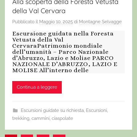
Alla scoperta della Foresta Vetusta
della Val Cervara
Pubblicato il
Maggio 10, 2025
di
Montagne Selvagge
Escursione guidata nella Foresta
Vetusta della Val
CervaraPatrimonio mondiale
dell’umanità – Parco Nazionale
d’Abruzzo, Lazio e Molise PARCO
NAZIONALE D’ABRUZZO, LAZIO E
MOLISE All’interno delle
Continua a leggere
Escursioni guidate su richiesta
,
Escursioni,
trekking, cammini, ciaspolate