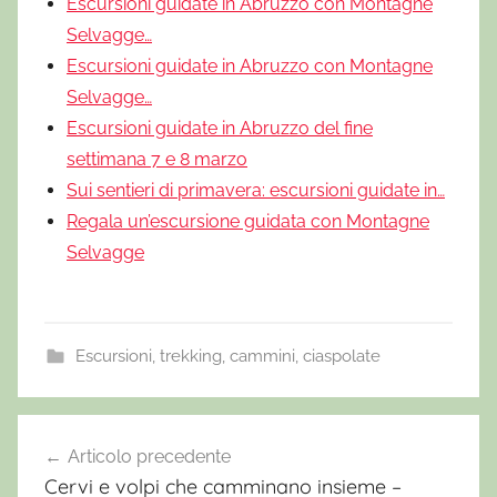
Escursioni guidate in Abruzzo con Montagne
Selvagge…
Escursioni guidate in Abruzzo con Montagne
Selvagge…
Escursioni guidate in Abruzzo del fine
settimana 7 e 8 marzo
Sui sentieri di primavera: escursioni guidate in…
Regala un’escursione guidata con Montagne
Selvagge
Escursioni, trekking, cammini, ciaspolate
E
S
Articolo precedente
Navigazione
C
Cervi e volpi che camminano insieme –