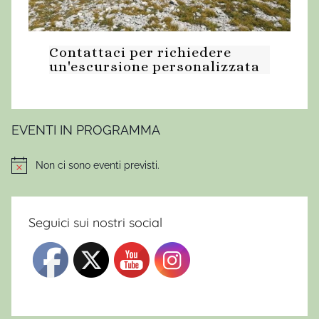
A
M
Contattaci per richiedere
O
un'escursione personalizzata
N
T
O
,
EVENTI IN PROGRAMMA
E
s
Non ci sono eventi previsti.
Notice
c
u
r
Seguici sui nostri social
s
i
o
n
e