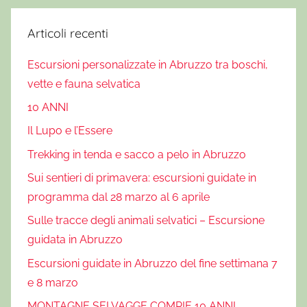
g
u
Articoli recenti
i
Escursioni personalizzate in Abruzzo tra boschi,
d
a
vette e fauna selvatica
t
10 ANNI
a
Il Lupo e l’Essere
d
Trekking in tenda e sacco a pelo in Abruzzo
a
V
Sui sentieri di primavera: escursioni guidate in
e
programma dal 28 marzo al 6 aprile
r
Sulle tracce degli animali selvatici – Escursione
r
guidata in Abruzzo
e
c
Escursioni guidate in Abruzzo del fine settimana 7
c
e 8 marzo
h
MONTAGNE SELVAGGE COMPIE 10 ANNI