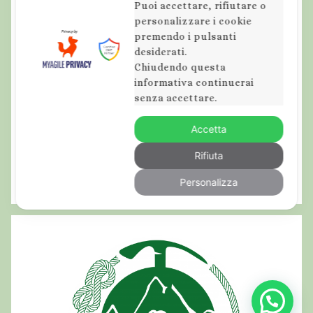
n
Puoi accettare, rifiutare o
e
personalizzare i cookie
e
premendo i pulsanti
r
,
desiderati.
:
M
Chiudendo questa
o
informativa continuerai
n
senza accettare.
t
Accetta
e
P
Rifiuta
a
Personalizza
d
i
g
l
i
o
n
e