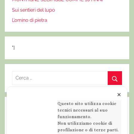
i
Sui sentieri del lupo
e
a
L’omino di pietra
l
M
o
"]
n
t
e
P
R
a
i
C
d
c
✕
i
e
e
Questo sito utilizza cookie
g
r
r
tecnici necessari al suo
l
c
funzionamento.
c
i
a
Non utilizziamo cookie di
a
o
profilazione o di terze parti.
p