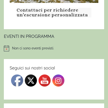
s
Contattaci per richiedere
i
un'escursione personalizzata
o
n
i
a
EVENTI IN PROGRAMMA
M
a
Non ci sono eventi previsti.
Notice
s
s
a
Seguici sui nostri social
D
'
A
l
b
e