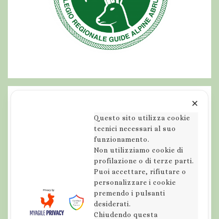
b
e
,
a
b
r
u
z
✕
z
Questo sito utilizza cookie
o
tecnici necessari al suo
,
funzionamento.
e
Non utilizziamo cookie di
profilazione o di terze parti.
s
Puoi accettare, rifiutare o
c
personalizzare i cookie
u
premendo i pulsanti
r
desiderati.
s
Chiudendo questa