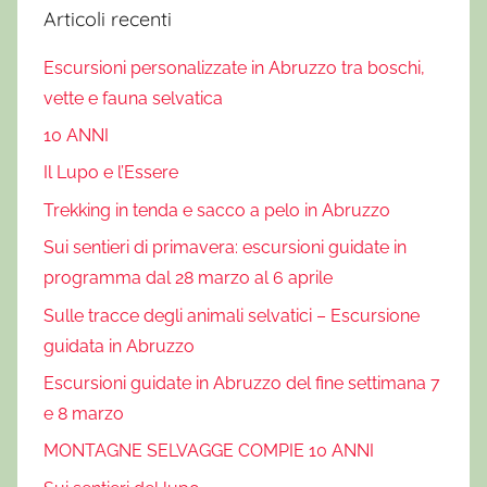
,
Articoli recenti
E
Escursioni personalizzate in Abruzzo tra boschi,
v
e
vette e fauna selvatica
n
10 ANNI
t
Il Lupo e l’Essere
i
a
Trekking in tenda e sacco a pelo in Abruzzo
M
Sui sentieri di primavera: escursioni guidate in
a
programma dal 28 marzo al 6 aprile
s
Sulle tracce degli animali selvatici – Escursione
s
guidata in Abruzzo
a
D
Escursioni guidate in Abruzzo del fine settimana 7
'
e 8 marzo
A
MONTAGNE SELVAGGE COMPIE 10 ANNI
l