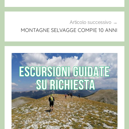
r
s
i
Articolo successivo
o
MONTAGNE SELVAGGE COMPIE 10 ANNI
n
e
e
l
u
p
i
,
E
s
c
u
r