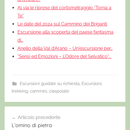
Al via le riprese del cortometraggio “Torna a
Te”
Le date del 2024 sul Cammino dei Briganti
Escursione alla scoperta del paese fantasma
di…
Anello della Val d’Arano – Un'escursione per…
“Sensi ed Emozioni – L’Odore del Selvatico”.…
Escursioni guidate su richiesta
,
Escursioni,
trekking, cammini, ciaspolate
E
s
Articolo precedente
Navigazione
c
L’omino di pietra
articoli
u