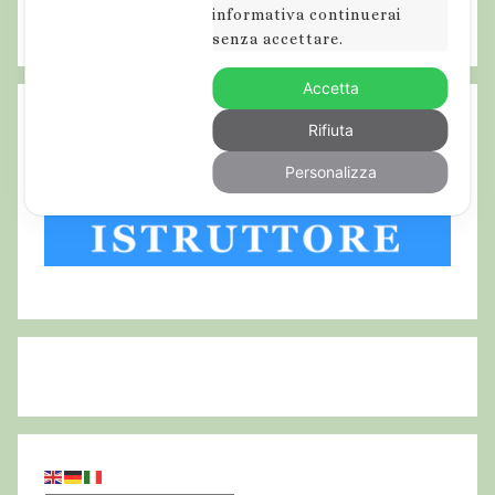
i
informativa continuerai
senza accettare.
o
n
Accetta
i
i
Rifiuta
n
Personalizza
a
b
r
u
z
z
o
,
m
a
s