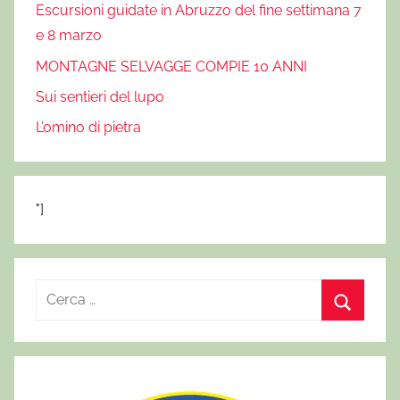
z
Escursioni guidate in Abruzzo del fine settimana 7
o
e 8 marzo
,
MONTAGNE SELVAGGE COMPIE 10 ANNI
m
Sui sentieri del lupo
o
n
L’omino di pietra
t
a
g
"]
n
a
,
m
R
o
i
C
n
c
t
e
e
a
r
r