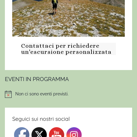
,
c
a
m
m
Contattaci per richiedere
i
un'escursione personalizzata
n
a
r
e
EVENTI IN PROGRAMMA
f
a
Non ci sono eventi previsti.
Notice
b
e
n
Seguici sui nostri social
e
,