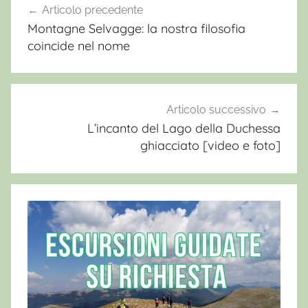
a
Articolo precedente
Navigazione
m
Montagne Selvagge: la nostra filosofia
articoli
m
coincide nel nome
i
n
a
r
Articolo successivo
e
L’incanto del Lago della Duchessa
ghiacciato [video e foto]
i
n
M
o
n
t
a
g
n
a