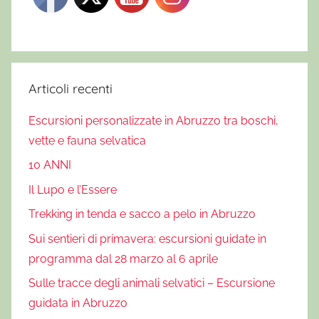
e
s
c
u
r
Articoli recenti
s
Escursioni personalizzate in Abruzzo tra boschi,
i
vette e fauna selvatica
o
n
10 ANNI
i
Il Lupo e l’Essere
i
Trekking in tenda e sacco a pelo in Abruzzo
n
a
Sui sentieri di primavera: escursioni guidate in
b
programma dal 28 marzo al 6 aprile
r
Sulle tracce degli animali selvatici – Escursione
u
guidata in Abruzzo
z