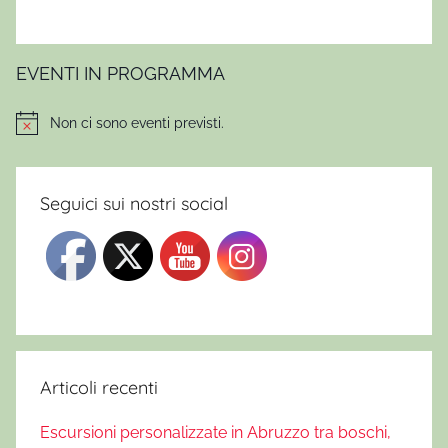
c
i
t
EVENTI IN PROGRAMMA
o
r
Non ci sono eventi previsti.
Notice
e
p
r
Seguici sui nostri social
e
m
i
o
l
e
t
Articoli recenti
t
Escursioni personalizzate in Abruzzo tra boschi,
e