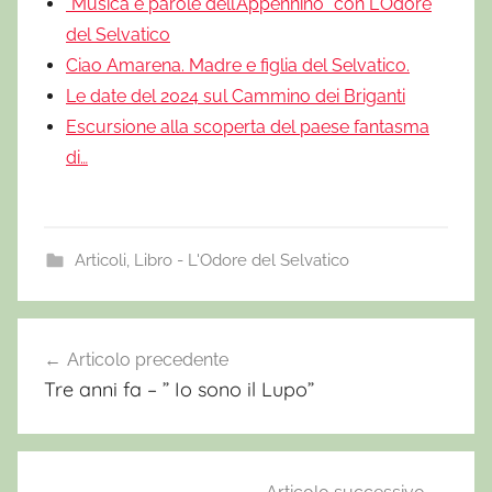
“Musica e parole dell’Appennino” con L'Odore
del Selvatico
Ciao Amarena. Madre e figlia del Selvatico.
Le date del 2024 sul Cammino dei Briganti
Escursione alla scoperta del paese fantasma
di…
Articoli
,
Libro - L'Odore del Selvatico
E
r
Articolo precedente
Navigazione
c
Tre anni fa – ” Io sono il Lupo”
articoli
o
l
e
W