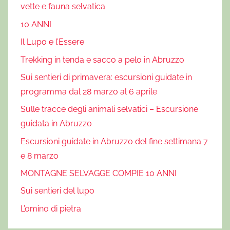
r
vette e fauna selvatica
a
10 ANNI
r
Il Lupo e l’Essere
i
o
Trekking in tenda e sacco a pelo in Abruzzo
,
Sui sentieri di primavera: escursioni guidate in
L
programma dal 28 marzo al 6 aprile
'
Sulle tracce degli animali selvatici – Escursione
O
guidata in Abruzzo
d
o
Escursioni guidate in Abruzzo del fine settimana 7
r
e 8 marzo
e
MONTAGNE SELVAGGE COMPIE 10 ANNI
d
Sui sentieri del lupo
e
l
L’omino di pietra
S