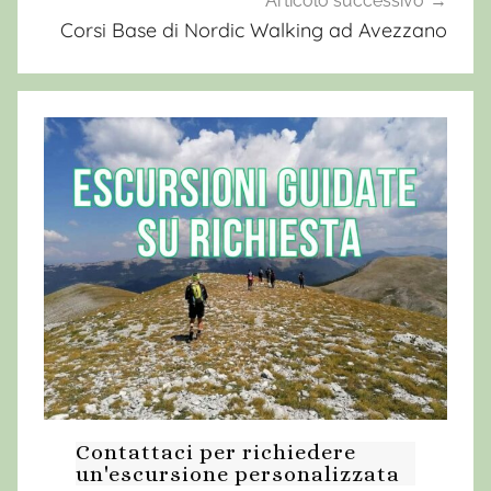
Articolo successivo
i
Corsi Base di Nordic Walking ad Avezzano
l
d
,
E
r
c
o
l
e
W
i
l
d
v
Contattaci per richiedere
i
un'escursione personalizzata
n