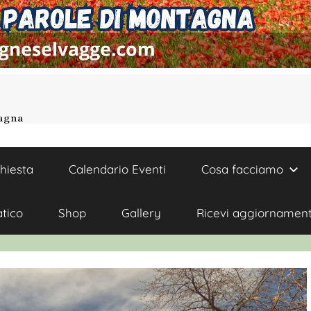
tagna
chiesta
Calendario Eventi
Cosa facciamo
atico
Shop
Gallery
Ricevi aggiornament