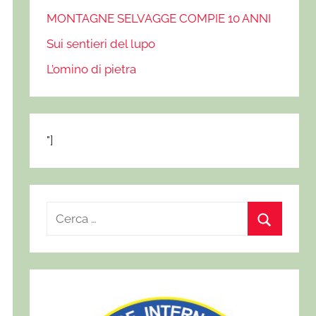
MONTAGNE SELVAGGE COMPIE 10 ANNI
Sui sentieri del lupo
L’omino di pietra
"]
R
i
C
c
e
e
r
r
c
c