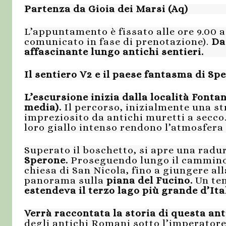
Partenza da Gioia dei Marsi (Aq)
L’appuntamento è fissato alle ore 9.00 a
comunicato in fase di prenotazione).
Da
affascinante lungo antichi sentieri.
Il sentiero V2 e il paese fantasma di Sp
L’escursione inizia dalla località Fontan
media).
Il percorso, inizialmente una st
impreziosito da antichi muretti a secco.
loro giallo intenso rendono l’atmosfera
Superato il boschetto, si apre una radu
Sperone.
Proseguendo lungo il cammino, 
chiesa di San Nicola, fino a giungere al
panorama sulla
piana del Fucino.
Un tem
estendeva il terzo lago più grande d’Ita
Verrà raccontata la storia di questa an
degli antichi Romani sotto l’imperatore 