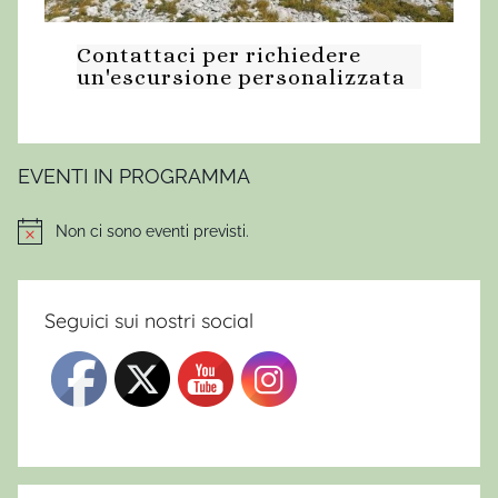
u
Contattaci per richiedere
c
un'escursione personalizzata
h
e
s
s
EVENTI IN PROGRAMMA
a
,
Non ci sono eventi previsti.
Notice
E
s
c
Seguici sui nostri social
u
r
s
i
o
n