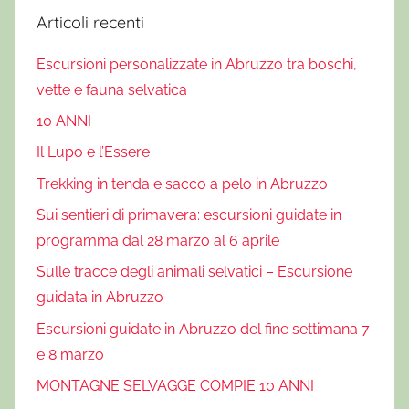
e
Articoli recenti
s
Escursioni personalizzate in Abruzzo tra boschi,
u
l
vette e fauna selvatica
C
10 ANNI
a
Il Lupo e l’Essere
m
Trekking in tenda e sacco a pelo in Abruzzo
m
i
Sui sentieri di primavera: escursioni guidate in
n
programma dal 28 marzo al 6 aprile
o
Sulle tracce degli animali selvatici – Escursione
d
guidata in Abruzzo
e
i
Escursioni guidate in Abruzzo del fine settimana 7
B
e 8 marzo
r
MONTAGNE SELVAGGE COMPIE 10 ANNI
i