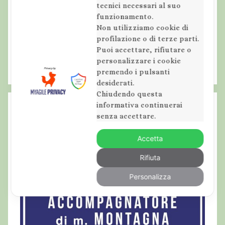
e
tecnici necessari al suo
k
funzionamento.
k
Non utilizziamo cookie di
profilazione o di terze parti.
i
Puoi accettare, rifiutare o
n
personalizzare i cookie
g
premendo i pulsanti
d
desiderati.
i
Chiudendo questa
P
informativa continuerai
senza accettare.
a
s
Accetta
q
u
Rifiuta
e
Personalizza
t
t
a
,