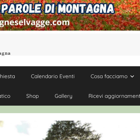
tagna
chiesta
Calendario Eventi
Cosa facciamo
atico
Shop
Gallery
Ricevi aggiornament