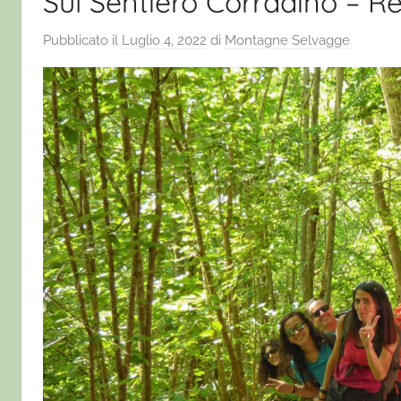
Sul Sentiero Corradino – R
Pubblicato il
Luglio 4, 2022
di
Montagne Selvagge