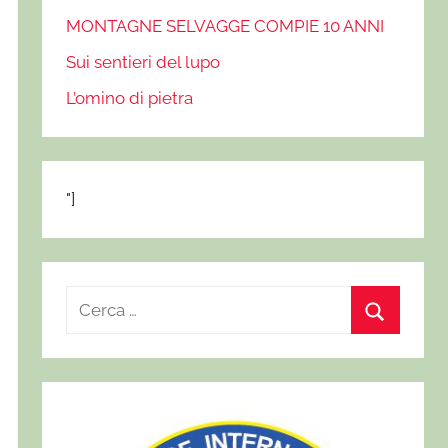
MONTAGNE SELVAGGE COMPIE 10 ANNI
Sui sentieri del lupo
L’omino di pietra
"]
R
i
C
c
e
e
r
r
c
c