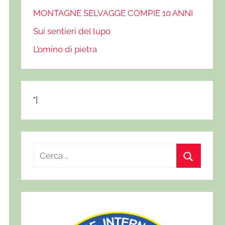
MONTAGNE SELVAGGE COMPIE 10 ANNI
Sui sentieri del lupo
L’omino di pietra
"]
R
i
C
c
e
e
r
r
c
c