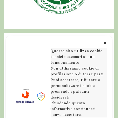
e
i
n
a
b
r
✕
u
Questo sito utilizza cookie
z
tecnici necessari al suo
z
funzionamento.
o
Non utilizziamo cookie di
,
profilazione o di terze parti.
Puoi accettare, rifiutare o
l
personalizzare i cookie
a
premendo i pulsanti
g
desiderati.
o
Chiudendo questa
d
informativa continuerai
senza accettare.
e