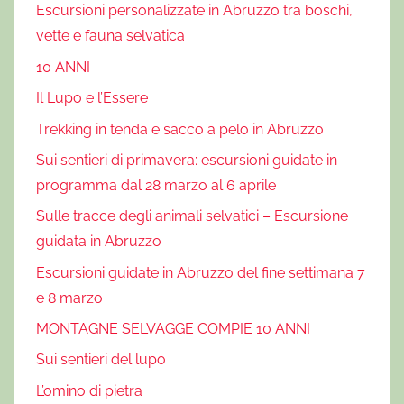
Escursioni personalizzate in Abruzzo tra boschi,
a
m
vette e fauna selvatica
m
10 ANNI
i
Il Lupo e l’Essere
n
Trekking in tenda e sacco a pelo in Abruzzo
o
d
Sui sentieri di primavera: escursioni guidate in
e
programma dal 28 marzo al 6 aprile
i
Sulle tracce degli animali selvatici – Escursione
b
guidata in Abruzzo
r
i
Escursioni guidate in Abruzzo del fine settimana 7
g
e 8 marzo
a
MONTAGNE SELVAGGE COMPIE 10 ANNI
n
Sui sentieri del lupo
t
i
L’omino di pietra