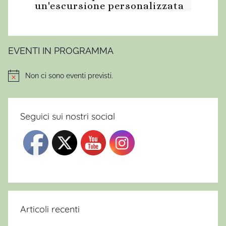
un'escursione personalizzata
n
e
d
e
EVENTI IN PROGRAMMA
l
l
Non ci sono eventi previsti.
Notice
a
D
u
Seguici sui nostri social
c
h
e
s
s
a
,
Articoli recenti
c