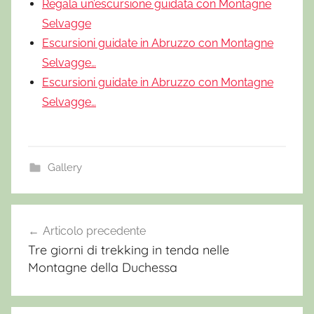
Regala un’escursione guidata con Montagne
Selvagge
Escursioni guidate in Abruzzo con Montagne
Selvagge…
Escursioni guidate in Abruzzo con Montagne
Selvagge…
Gallery
E
r
Articolo precedente
Navigazione
c
Tre giorni di trekking in tenda nelle
articoli
o
Montagne della Duchessa
l
e
W