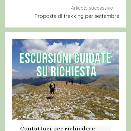
i
Articolo successivo
l
Proposte di trekking per settembre
d
,
R
i
s
e
r
v
a
M
o
n
t
a
Contattaci per richiedere
g