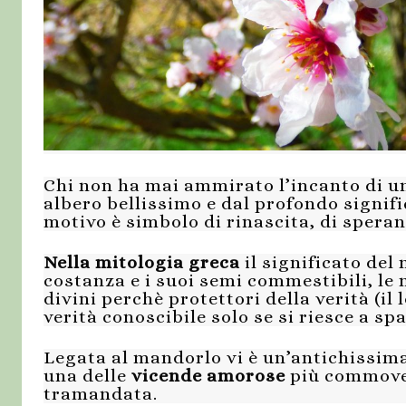
Chi non ha mai ammirato l’incanto di un 
albero bellissimo e dal profondo signific
motivo è simbolo di rinascita, di speranz
Nella mitologia greca
il significato del
costanza e i suoi semi commestibili, le
divini perchè protettori della verità (il
verità conoscibile solo se si riesce a sp
Legata al mandorlo vi è un’antichissima 
una delle
vicende amorose
più commoven
tramandata.