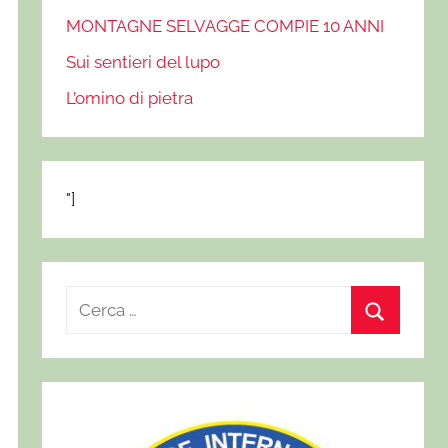
MONTAGNE SELVAGGE COMPIE 10 ANNI
Sui sentieri del lupo
L’omino di pietra
"]
R
i
C
c
e
e
r
r
c
c