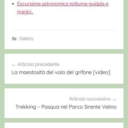
Escursione astronomica notturna guidata e
magici…
Gallery
E
r
Articolo precedente
Navigazione
c
La maestosità del volo del grifone [video]
articoli
o
l
e
W
Articolo successivo
i
Trekking – Pasqua nel Parco Sirente Velino
l
d
,