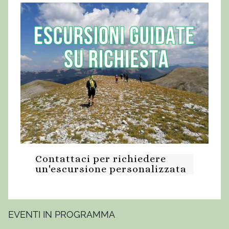
E
r
e
m
o
d
i
S
a
n
D
Contattaci per richiedere
o
un'escursione personalizzata
m
e
n
i
EVENTI IN PROGRAMMA
c