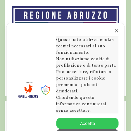
a
g
o
,
✕
a
Questo sito utilizza cookie
b
tecnici necessari al suo
r
funzionamento.
Non utilizziamo cookie di
u
profilazione o di terze parti.
z
Puoi accettare, rifiutare o
z
personalizzare i cookie
o
premendo i pulsanti
,
desiderati.
e
Chiudendo questa
informativa continuerai
s
senza accettare.
c
u
Accetta
r