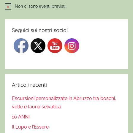
o
Non ci sono eventi previsti.
Notice
,
L
a
Seguici sui nostri social
g
o
P
i
o
,
L
Articoli recenti
a
Escursioni personalizzate in Abruzzo tra boschi,
g
o
vette e fauna selvatica
d
10 ANNI
i
Il Lupo e l’Essere
S