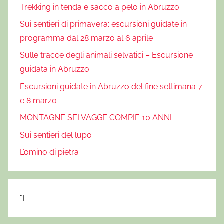
a
Trekking in tenda e sacco a pelo in Abruzzo
n
Sui sentieri di primavera: escursioni guidate in
D
programma dal 28 marzo al 6 aprile
o
Sulle tracce degli animali selvatici – Escursione
m
guidata in Abruzzo
e
n
Escursioni guidate in Abruzzo del fine settimana 7
i
e 8 marzo
c
MONTAGNE SELVAGGE COMPIE 10 ANNI
o
Sui sentieri del lupo
,
M
L’omino di pietra
o
n
t
"]
a
g