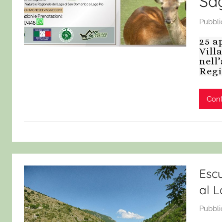
Sag
Pubbli
25 a
Vill
nell
Regi
Cont
Escu
al 
Pubbli