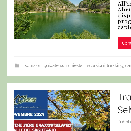
All’
Abru
disp
prog
espl
Cont
Escursioni guidate su richiesta
,
Escursioni, trekking, c
Tra
Sel
Pubbli