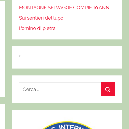
MONTAGNE SELVAGGE COMPIE 10 ANNI
Sui sentieri del lupo
L’omino di pietra
"]
R
i
C
c
e
e
r
r
c
c