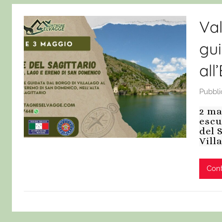
Val
gui
al
Pubbli
2 ma
escu
del 
Vill
Cont