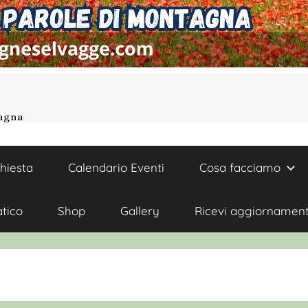
tagna
chiesta
Calendario Eventi
Cosa facciamo
atico
Shop
Gallery
Ricevi aggiornament