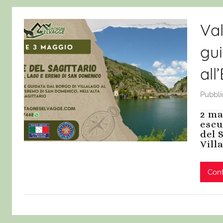
Val
gui
al
Pubbli
2 ma
escu
del 
Vill
Cont