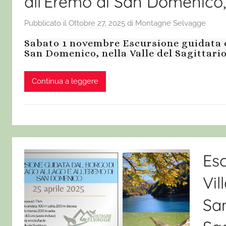
all’Eremo di San Domenico, 
Pubblicato il
Ottobre 27, 2025
di
Montagne Selvagge
Sabato 1 novembre Escursione guidata da
San Domenico, nella Valle del Sagittari
Continua a leggere
Esc
Vil
San