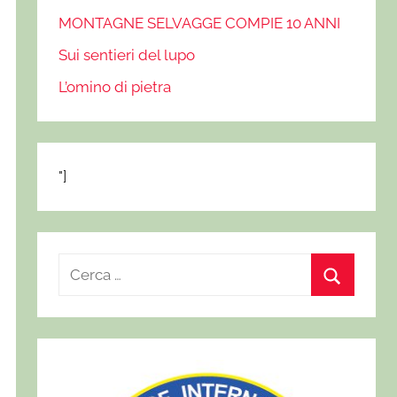
MONTAGNE SELVAGGE COMPIE 10 ANNI
Sui sentieri del lupo
L’omino di pietra
"]
R
i
C
c
e
e
r
r
c
c