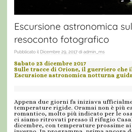
Escursione astronomica sul
resoconto fotografico
Pubblicato il
Dicembre 29, 2017
di
admin_ms
Sabato 23 dicembre 2017
Sulle tracce di Orione, il guerriero che 
Escursione astronomica notturna guidat
Appena due giorni fa iniziava ufficialme
temperature rigide. Oramai non è più es
romantico, molto più indicato per le o
ci siamo ritrovati presso il rifugio Casa
dicembre, con temperature prossime ai 2
inverno. In programma, prima ancora del