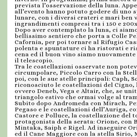
prevista l’osservazione della luna. Appen
all’evento hanno potuto godere di uno s
lunare, con i diversi crateri e mari ben 
ingrandimenti compresi tra i 150 e 200x
Dopo aver contemplato la luna, ci siamo
bellissimo sentiero che porta a Colle Pe
Cafornia, per poi tornare al Rifugio Ca
polenta e spuntature ci ha ristorati e r
cena ed il buon vino siamo nuovamente u
il telescopio.
Tra le costellazioni osservate non pote
circumpolare, Piccolo Carro con la Stell
poi, con le sue stelle principali: Caph,
riconosciuto le costellazioni del Cigno, l
ovvero Deneb, Vega e Altair, che, se uni
triangolo estivo che ormai volge al tra
Subito dopo Andromeda con Mirach, Pers
Pegaso e le costellazioni dell’Auriga, co
Castore e Polluce, la costellazione del t
protagonista della serata: Orione, con B
Mintaka, Saiph e Rigel. Ad inseguire Ori
ed il Cane Maggiore con la stella Sirio