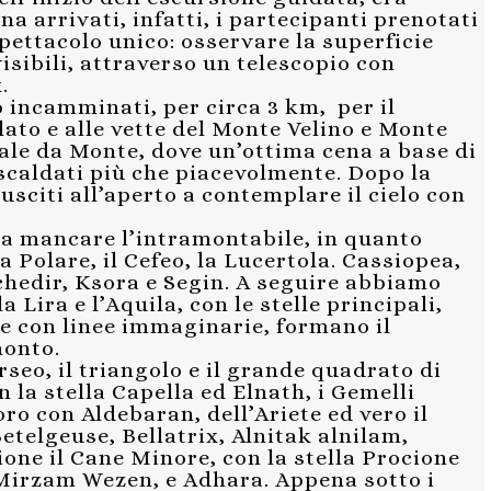
a arrivati, infatti, i partecipanti prenotati
pettacolo unico: osservare la superficie
visibili, attraverso un telescopio con
.
 incamminati, per circa 3 km, per il
lato e alle vette del Monte Velino e Monte
sale da Monte, dove un’ottima cena a base di
iscaldati più che piacevolmente. Dopo la
sciti all’aperto a contemplare il cielo con
va mancare l’intramontabile, in quanto
a Polare, il Cefeo, la Lucertola. Cassiopea,
 Schedir, Ksora e Segin. A seguire abbiamo
a Lira e l’Aquila, con le stelle principali,
te con linee immaginarie, formano il
monto.
eo, il triangolo e il grande quadrato di
n la stella Capella ed Elnath, i Gemelli
oro con Aldebaran, dell’Ariete ed vero il
etelgeuse, Bellatrix, Alnitak alnilam,
one il Cane Minore, con la stella Procione
, Mirzam Wezen, e Adhara. Appena sotto i