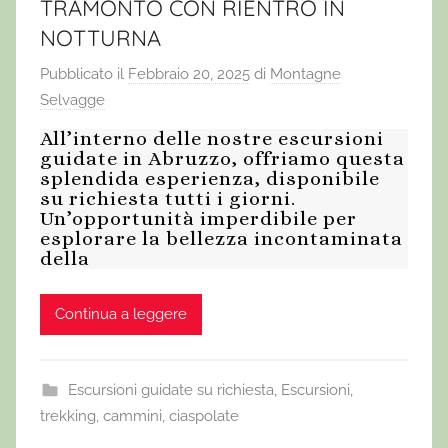
TRAMONTO CON RIENTRO IN
NOTTURNA
Pubblicato il
Febbraio 20, 2025
di
Montagne
Selvagge
All’interno delle nostre escursioni
guidate in Abruzzo, offriamo questa
splendida esperienza, disponibile
su richiesta tutti i giorni.
Un’opportunità imperdibile per
esplorare la bellezza incontaminata
della
Continua a leggere
Escursioni guidate su richiesta
,
Escursioni,
trekking, cammini, ciaspolate