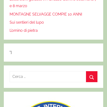
e 8 marzo
MONTAGNE SELVAGGE COMPIE 10 ANNI
Sui sentieri del lupo
L’omino di pietra
"]
R
i
C
c
e
e
r
r
c