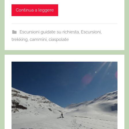
Continua a leggere
Escursioni guidate su richiesta
,
Escursioni,
trekking, cammini, ciaspolate