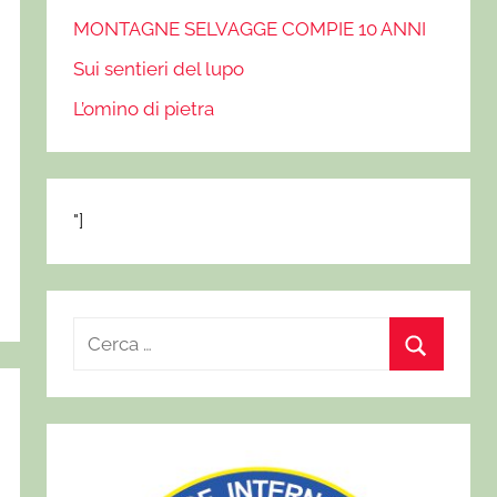
MONTAGNE SELVAGGE COMPIE 10 ANNI
Sui sentieri del lupo
L’omino di pietra
"]
R
i
C
c
e
e
r
r
c
c