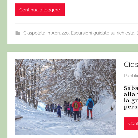
Continua a leggere
Ciaspolata in Abruzzo
,
Escursioni guidate su richiesta
,
Cias
Pubbli
Saba
alla
la g
pers
Cont