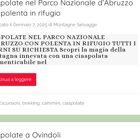
spolate nel Parco Nazionale d’Abruzzo
polenta in rifugio
cato il
Gennaio 7, 2025
di
Montagne Selvagge
SPOLATE NEL PARCO NAZIONALE
BRUZZO CON POLENTA IN RIFUGIO TUTTI I
NI SU RICHIESTA Scopri la magia della
agna innevata con una ciaspolata
menticabile nel
inua a leggere
Escursioni, trekking, cammini, ciaspolate
polate a Ovindoli