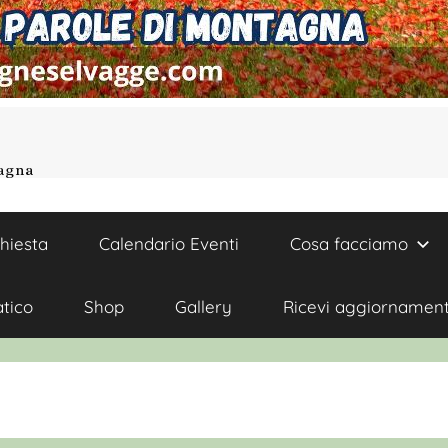
tagna
chiesta
Calendario Eventi
Cosa facciamo
atico
Shop
Gallery
Ricevi aggiornament