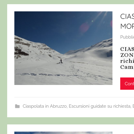
CIA
MOR
Pubbli
CIA
ZONA
rich
Camp
Cont
Ciaspolata in Abruzzo
,
Escursioni guidate su richiesta
,