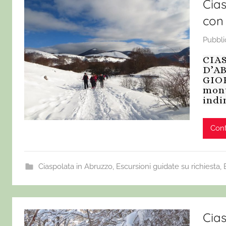
Cia
con 
Pubbli
CIA
D’A
GIOR
mont
indi
Cont
Ciaspolata in Abruzzo
,
Escursioni guidate su richiesta
,
Cias