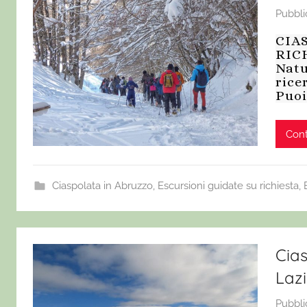
Pubbli
CIA
RICH
Natu
rice
Puoi
Cont
Ciaspolata in Abruzzo
,
Escursioni guidate su richiesta
,
Cia
Lazi
Pubbli