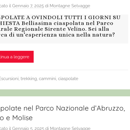
cato il
Gennaio 7, 2025
di
Montagne Selvagge
SPOLATE A OVINDOLI TUTTI I GIORNI SU
IESTA Bellissima ciaspolata nel Parco
rale Regionale Sirente Velino. Sei alla
rca di un’esperienza unica nella natura?
inua a leggere
Escursioni, trekking, cammini, ciaspolate
spolate nel Parco Nazionale d’Abruzzo,
o e Molise
cato il
Gennaio 5, 2025
di
Montagne Selvagge