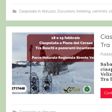
Ciaspolata in Abruzzo
,
Escursioni, trekking, cammini, c
Cias
Tra
Pubbli
Saba
cias
Veli
Tra 
Cont
Ciaspolata in Abruzzo