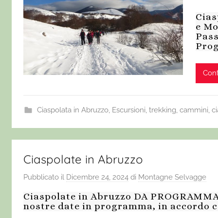
Cias
e Mo
Pass
Prog
Cont
Ciaspolata in Abruzzo
,
Escursioni, trekking, cammini, c
Ciaspolate in Abruzzo
Pubblicato il
Dicembre 24, 2024
di
Montagne Selvagge
Ciaspolate in Abruzzo DA PROGRAMMA 
nostre date in programma, in accordo c