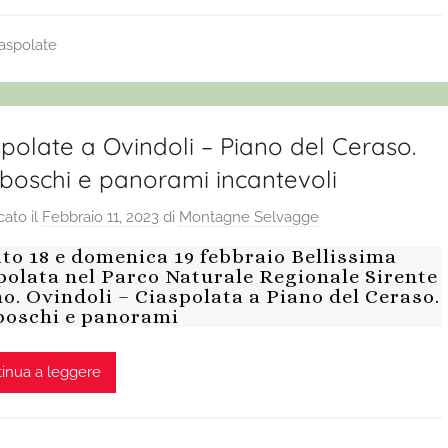
iaspolate
polate a Ovindoli – Piano del Ceraso.
 boschi e panorami incantevoli
cato il
Febbraio 11, 2023
di
Montagne Selvagge
to 18 e domenica 19 febbraio Bellissima
polata nel Parco Naturale Regionale Sirente
no. Ovindoli – Ciaspolata a Piano del Ceraso.
boschi e panorami
inua a leggere