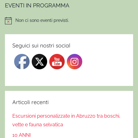
t
EVENTI IN PROGRAMMA
i
c
Non ci sono eventi previsti.
Notice
o
,
L
Seguici sui nostri social
i
b
r
o
l
'
O
Articoli recenti
d
Escursioni personalizzate in Abruzzo tra boschi,
o
r
vette e fauna selvatica
e
10 ANNI