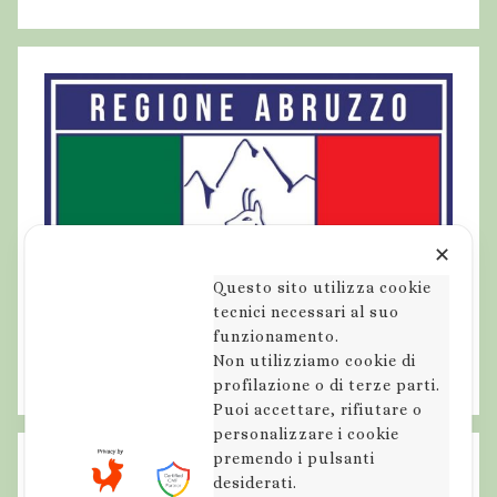
g
l
'
o
d
o
r
e
d
✕
e
Questo sito utilizza cookie
l
tecnici necessari al suo
s
funzionamento.
Non utilizziamo cookie di
e
profilazione o di terze parti.
v
Puoi accettare, rifiutare o
a
personalizzare i cookie
t
premendo i pulsanti
i
desiderati.