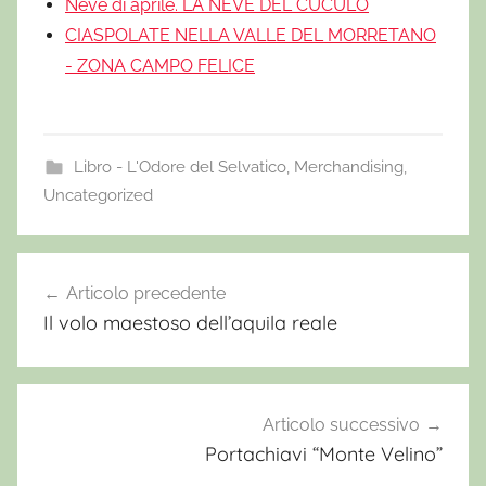
Neve di aprile. LA NEVE DEL CUCULO
CIASPOLATE NELLA VALLE DEL MORRETANO
- ZONA CAMPO FELICE
Libro - L'Odore del Selvatico
,
Merchandising
,
Uncategorized
E
r
Articolo precedente
Navigazione
c
Il volo maestoso dell’aquila reale
articoli
o
l
e
W
Articolo successivo
i
Portachiavi “Monte Velino”
l