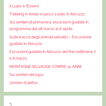
d
Il Lupo e l’Essere
e
l
Trekking in tenda e sacco a pelo in Abruzzo
S
Sui sentieri di primavera: escursioni guidate in
e
programma dal 28 marzo al 6 aprile
l
Sulle tracce degli animali selvatici – Escursione
v
guidata in Abruzzo
a
t
Escursioni guidate in Abruzzo del fine settimana 7
i
e 8 marzo
c
MONTAGNE SELVAGGE COMPIE 10 ANNI
o
Sui sentieri del lupo
,
P
L’omino di pietra
o
e
s
"]