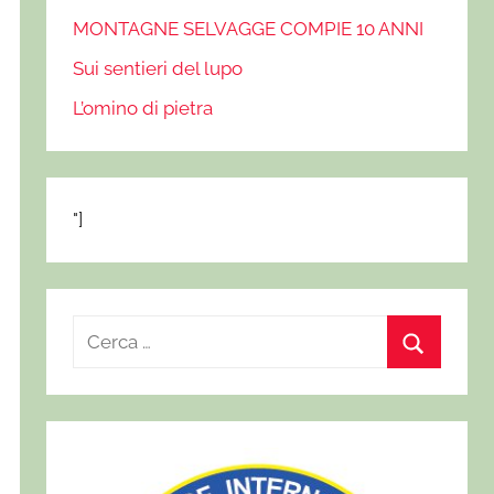
MONTAGNE SELVAGGE COMPIE 10 ANNI
Sui sentieri del lupo
L’omino di pietra
"]
R
i
C
c
e
e
r
r
c
c