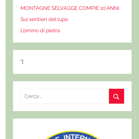
MONTAGNE SELVAGGE COMPIE 10 ANNI
Sui sentieri del lupo
L’omino di pietra
"]
R
i
C
c
e
e
r
r
c
c