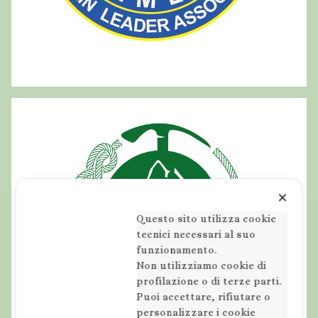
k
i
n
g
b
e
f
a
n
a
i
✕
n
Questo sito utilizza cookie
A
tecnici necessari al suo
funzionamento.
b
Non utilizziamo cookie di
r
profilazione o di terze parti.
u
Puoi accettare, rifiutare o
z
personalizzare i cookie