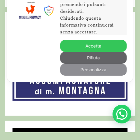
z
premendo i pulsanti
o
desiderati.
Chiudendo questa
,
informativa continuerai
b
senza accettare.
e
f
Accetta
a
Rifiuta
n
a
Personalizza
i
n
A
b
r
u
z
z