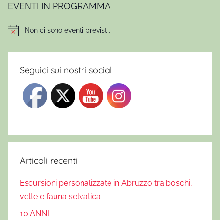
a
EVENTI IN PROGRAMMA
i
n
Non ci sono eventi previsti.
Notice
A
b
r
Seguici sui nostri social
u
z
z
o
,
E
r
Articoli recenti
c
Escursioni personalizzate in Abruzzo tra boschi,
o
l
vette e fauna selvatica
e
10 ANNI