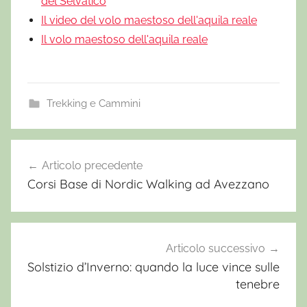
del Selvatico
Il video del volo maestoso dell'aquila reale
Il volo maestoso dell'aquila reale
Trekking e Cammini
C
i
Articolo precedente
Navigazione
a
Corsi Base di Nordic Walking ad Avezzano
articoli
s
p
o
l
Articolo successivo
a
Solstizio d’Inverno: quando la luce vince sulle
t
tenebre
e