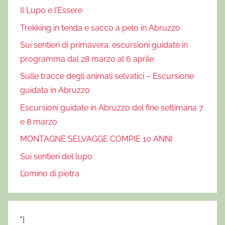
W
Il Lupo e l’Essere
i
Trekking in tenda e sacco a pelo in Abruzzo
l
d
Sui sentieri di primavera: escursioni guidate in
,
programma dal 28 marzo al 6 aprile
E
Sulle tracce degli animali selvatici – Escursione
s
guidata in Abruzzo
c
u
Escursioni guidate in Abruzzo del fine settimana 7
r
e 8 marzo
s
MONTAGNE SELVAGGE COMPIE 10 ANNI
i
Sui sentieri del lupo
o
n
L’omino di pietra
i
b
e
"]
f