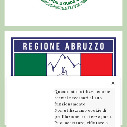
'
a
q
u
i
l
a
,
m
o
n
t
✕
a
Questo sito utilizza cookie
g
tecnici necessari al suo
funzionamento.
n
Non utilizziamo cookie di
e
profilazione o di terze parti.
s
Puoi accettare, rifiutare o
e