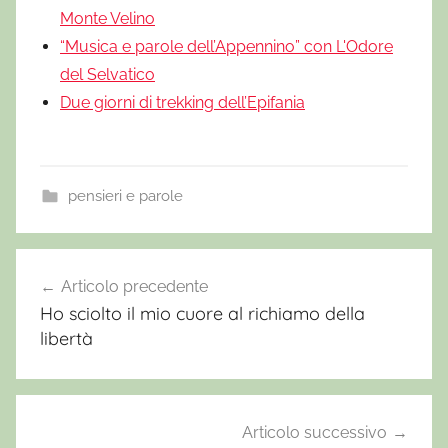
Monte Velino
“Musica e parole dell’Appennino” con L'Odore
del Selvatico
Due giorni di trekking dell’Epifania
pensieri e parole
A
q
Articolo precedente
Navigazione
u
Ho sciolto il mio cuore al richiamo della
articoli
i
libertà
l
a
,
A
Articolo successivo