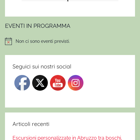
W
i
l
d
EVENTI IN PROGRAMMA
,
I
Non ci sono eventi previsti.
Notice
l
v
o
Seguici sui nostri social
l
o
d
e
l
l
'
Articoli recenti
a
Escursioni personalizzate in Abruzzo tra boschi,
q