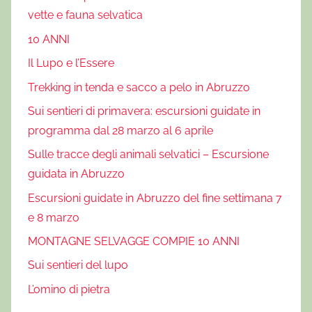
vette e fauna selvatica
u
i
10 ANNI
l
Il Lupo e l’Essere
a
Trekking in tenda e sacco a pelo in Abruzzo
,
L
Sui sentieri di primavera: escursioni guidate in
e
programma dal 28 marzo al 6 aprile
a
Sulle tracce degli animali selvatici – Escursione
l
guidata in Abruzzo
i
d
Escursioni guidate in Abruzzo del fine settimana 7
e
e 8 marzo
l
MONTAGNE SELVAGGE COMPIE 10 ANNI
l
Sui sentieri del lupo
'
a
L’omino di pietra
q