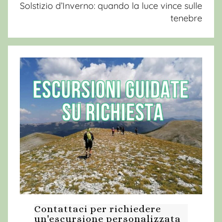
q
Solstizio d’Inverno: quando la luce vince sulle
tenebre
u
i
l
a
r
e
a
l
e
,
E
r
c
o
l
Contattaci per richiedere
e
un'escursione personalizzata