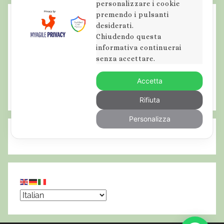
personalizzare i cookie
l
premendo i pulsanti
v
desiderati.
Chiudendo questa
a
informativa continuerai
g
senza accettare.
g
e
Accetta
,
Rifiuta
o
d
Personalizza
o
r
e
d
e
l
S
e