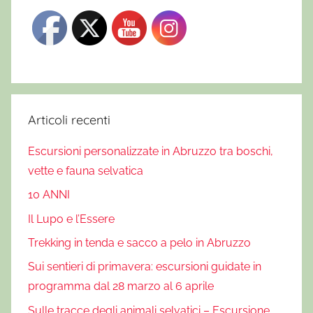
,
m
o
n
t
a
g
Articoli recenti
n
Escursioni personalizzate in Abruzzo tra boschi,
e
vette e fauna selvatica
s
e
10 ANNI
l
Il Lupo e l’Essere
v
Trekking in tenda e sacco a pelo in Abruzzo
a
g
Sui sentieri di primavera: escursioni guidate in
g
programma dal 28 marzo al 6 aprile
e
Sulle tracce degli animali selvatici – Escursione