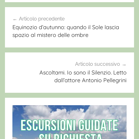
E
r
Articolo precedente
Navigazione
c
Equinozio d’autunno: quando il Sole lascia
articoli
o
spazio al mistero delle ombre
l
e
W
i
Articolo successivo
l
Ascoltami. Io sono il Silenzio. Letto
dall’attore Antonio Pellegrini
d
,
P
r
e
f
e
r