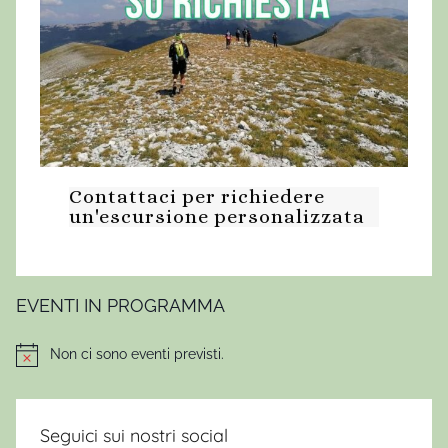
i
s
c
o
.
,
V
Contattaci per richiedere
i
un'escursione personalizzata
t
a
,
V
EVENTI IN PROGRAMMA
i
v
Non ci sono eventi previsti.
Notice
e
r
e
Seguici sui nostri social