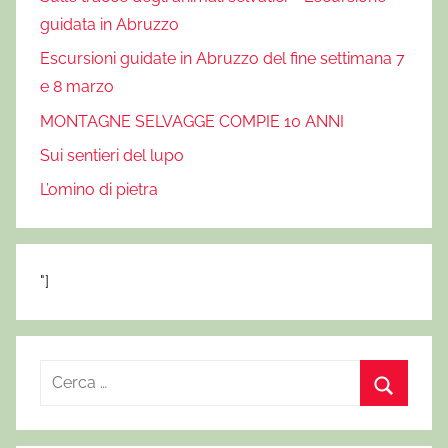
guidata in Abruzzo
Escursioni guidate in Abruzzo del fine settimana 7
e 8 marzo
MONTAGNE SELVAGGE COMPIE 10 ANNI
Sui sentieri del lupo
L’omino di pietra
"]
R
i
C
c
e