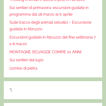
n
Sui sentieri di primavera: escursioni guidate in
t
programma dal 28 marzo al 6 aprile
e
Sulle tracce degli animali selvatici – Escursione
n
guidata in Abruzzo
d
a
Escursioni guidate in Abruzzo del fine settimana 7
,
e 8 marzo
S
MONTAGNE SELVAGGE COMPIE 10 ANNI
e
Sui sentieri del lupo
n
t
L’omino di pietra
i
e
r
"]
o
C
o