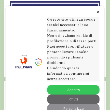
e
s
✕
a
Questo sito utilizza cookie
c
tecnici necessari al suo
c
funzionamento.
o
Non utilizziamo cookie di
a
profilazione o di terze parti.
p
Puoi accettare, rifiutare o
personalizzare i cookie
e
premendo i pulsanti
l
desiderati.
o
Chiudendo questa
,
informativa continuerai
t
senza accettare.
r
Accetta
e
k
Rifiuta
k
Personalizza