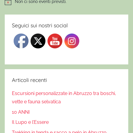
l
Non ci sono eventi previsti.
Notice
e
W
i
Seguici sui nostri social
l
d
,
E
s
c
u
Articoli recenti
r
Escursioni personalizzate in Abruzzo tra boschi,
s
vette e fauna selvatica
i
o
10 ANNI
n
Il Lupo e l’Essere
e
Trekking in tenda e sacco a pelo in Abruzzo
i