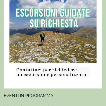
g
a
n
t
i
i
n
t
e
n
d
Contattaci per richiedere
a
un'escursione personalizzata
,
E
r
c
EVENTI IN PROGRAMMA
o