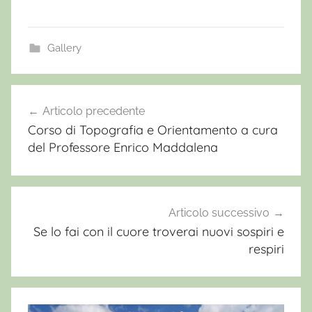
Gallery
C
a
Articolo precedente
Navigazione
m
Corso di Topografia e Orientamento a cura
articoli
m
del Professore Enrico Maddalena
i
n
o
d
Articolo successivo
e
Se lo fai con il cuore troverai nuovi sospiri e
respiri
i
B
r
i