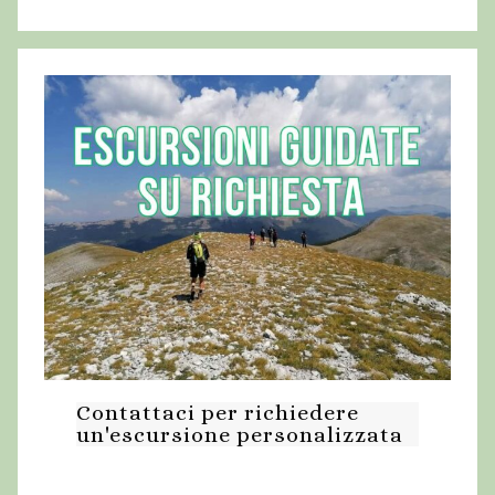
o
n
t
e
V
e
l
i
n
o
,
E
r
c
Contattaci per richiedere
o
un'escursione personalizzata
l
e