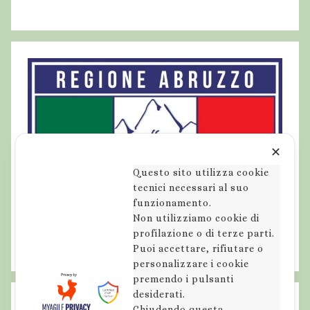
r
c
o
S
i
r
e
n
t
✕
e
Questo sito utilizza cookie
V
tecnici necessari al suo
e
funzionamento.
Non utilizziamo cookie di
l
profilazione o di terze parti.
i
Puoi accettare, rifiutare o
n
personalizzare i cookie
o
premendo i pulsanti
,
desiderati.
Chiudendo questa