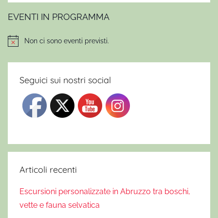
M
a
EVENTI IN PROGRAMMA
r
c
Non ci sono eventi previsti.
Notice
h
i
o
Seguici sui nostri social
n
n
i
,
E
r
c
Articoli recenti
o
Escursioni personalizzate in Abruzzo tra boschi,
l
e
vette e fauna selvatica
W