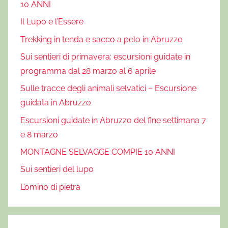
10 ANNI
i
Il Lupo e l’Essere
l
Trekking in tenda e sacco a pelo in Abruzzo
d
,
Sui sentieri di primavera: escursioni guidate in
E
programma dal 28 marzo al 6 aprile
s
Sulle tracce degli animali selvatici – Escursione
c
guidata in Abruzzo
u
r
Escursioni guidate in Abruzzo del fine settimana 7
s
e 8 marzo
i
MONTAGNE SELVAGGE COMPIE 10 ANNI
o
Sui sentieri del lupo
n
e
L’omino di pietra
s
u
l