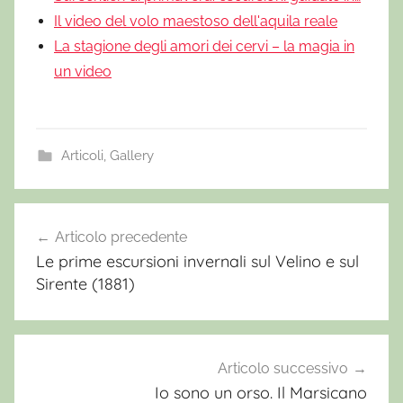
Il video del volo maestoso dell'aquila reale
La stagione degli amori dei cervi – la magia in
un video
Articoli
,
Gallery
C
e
Articolo precedente
Navigazione
r
Le prime escursioni invernali sul Velino e sul
articoli
v
Sirente (1881)
i
s
u
l
Articolo successivo
M
Io sono un orso. Il Marsicano