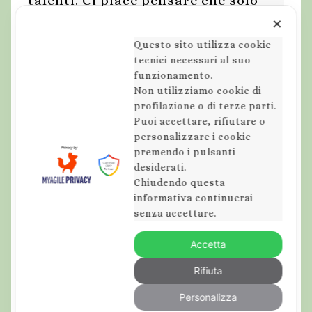
talenti. Ci piace pensare che solo
attraverso questa scoperta, ognuno
✕
di noi possa raggiungere tutte
le
vette cui si sente chiamato.
Questo sito utilizza cookie
tecnici necessari al suo
funzionamento.
Non utilizziamo cookie di
profilazione o di terze parti.
Puoi accettare, rifiutare o
personalizzare i cookie
premendo i pulsanti
desiderati.
Chiudendo questa
informativa continuerai
senza accettare.
Accetta
Rifiuta
Personalizza