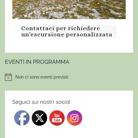
i
n
a
Contattaci per richiedere
b
un'escursione personalizzata
r
u
z
z
EVENTI IN PROGRAMMA
o
,
Non ci sono eventi previsti.
Notice
e
s
c
Seguici sui nostri social
u
r
s
i