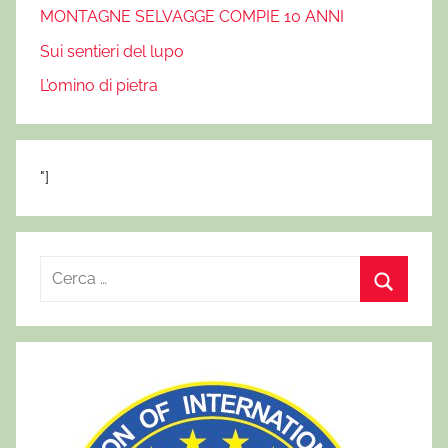
,
MONTAGNE SELVAGGE COMPIE 10 ANNI
m
Sui sentieri del lupo
o
n
L’omino di pietra
t
a
g
"]
n
e
s
e
R
l
i
C
v
c
a
e
e
g
r
r
g
c
c
e
a
a
,