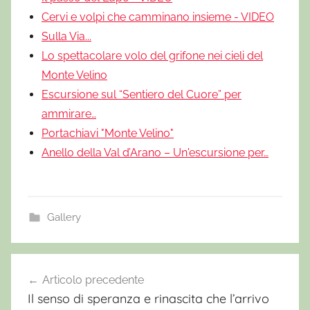
Cervi e volpi che camminano insieme - VIDEO
Sulla Via...
Lo spettacolare volo del grifone nei cieli del
Monte Velino
Escursione sul “Sentiero del Cuore” per
ammirare…
Portachiavi "Monte Velino"
Anello della Val d’Arano – Un'escursione per…
Gallery
E
r
Articolo precedente
Navigazione
c
Il senso di speranza e rinascita che l’arrivo
articoli
o