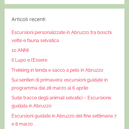
o
n
i
Articoli recenti
s
Escursioni personalizzate in Abruzzo tra boschi,
u
vette e fauna selvatica
l
m
10 ANNI
o
Il Lupo e l’Essere
n
Trekking in tenda e sacco a pelo in Abruzzo
t
e
Sui sentieri di primavera: escursioni guidate in
v
programma dal 28 marzo al 6 aprile
e
Sulle tracce degli animali selvatici – Escursione
l
guidata in Abruzzo
i
n
Escursioni guidate in Abruzzo del fine settimana 7
o
e 8 marzo