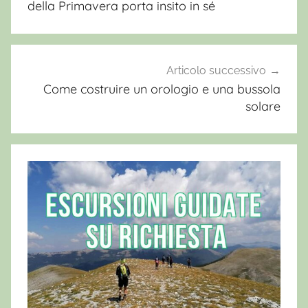
della Primavera porta insito in sé
l
e
W
i
Articolo successivo
l
Come costruire un orologio e una bussola
solare
d
,
e
s
c
u
r
s
i
o
n
i