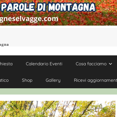
tagna
chiesta
Calendario Eventi
Cosa facciamo
atico
Shop
Gallery
Ricevi aggiornament