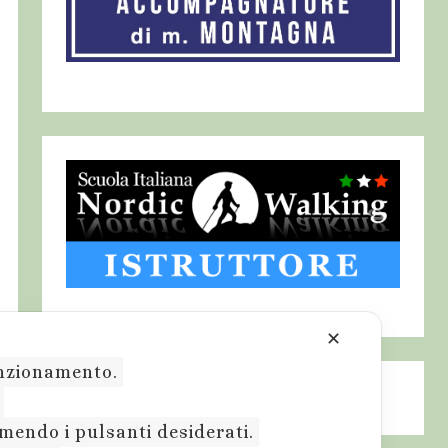
✕
funzionamento.
.
emendo i pulsanti desiderati.