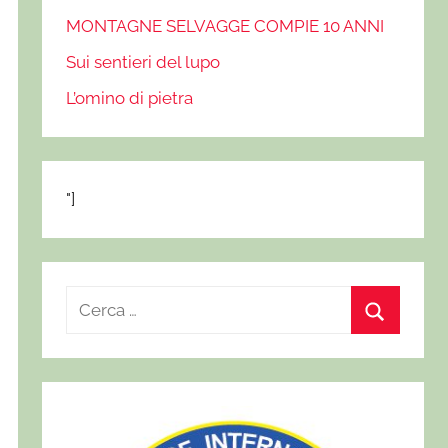
MONTAGNE SELVAGGE COMPIE 10 ANNI
Sui sentieri del lupo
L’omino di pietra
"]
R
i
C
c
e
e
r
r
c
c