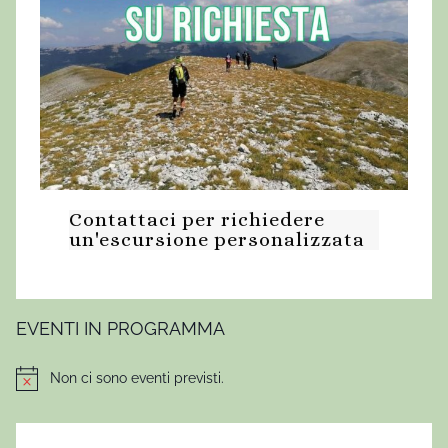
,
E
r
c
o
l
e
W
Contattaci per richiedere
i
un'escursione personalizzata
l
d
,
S
EVENTI IN PROGRAMMA
p
e
Non ci sono eventi previsti.
Notice
r
o