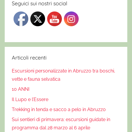
n
Seguici sui nostri social
e
,
T
o
r
r
e
Articoli recenti
d
Escursioni personalizzate in Abruzzo tra boschi,
i
vette e fauna selvatica
S
p
10 ANNI
e
Il Lupo e l’Essere
r
Trekking in tenda e sacco a pelo in Abruzzo
o
n
Sui sentieri di primavera: escursioni guidate in
e
programma dal 28 marzo al 6 aprile