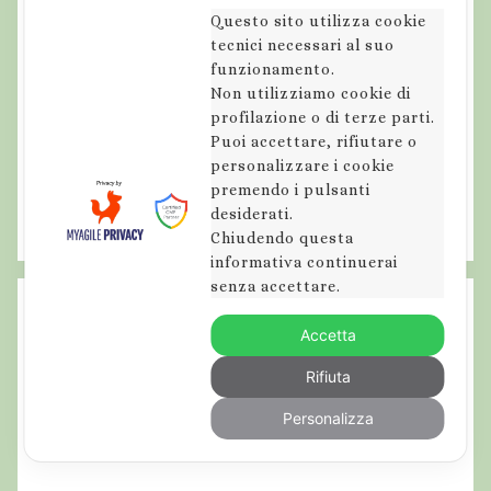
u
Questo sito utilizza cookie
r
tecnici necessari al suo
s
funzionamento.
Non utilizziamo cookie di
i
profilazione o di terze parti.
o
Puoi accettare, rifiutare o
n
personalizzare i cookie
i
premendo i pulsanti
g
desiderati.
u
Chiudendo questa
informativa continuerai
i
senza accettare.
d
a
Accetta
t
Rifiuta
e
,
Personalizza
e
s