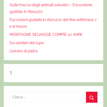
,
Sulle tracce degli animali selvatici – Escursione
a
guidata in Abruzzo
b
r
Escursioni guidate in Abruzzo del fine settimana 7
u
e 8 marzo
z
MONTAGNE SELVAGGE COMPIE 10 ANNI
z
Sui sentieri del lupo
o
,
L’omino di pietra
a
c
c
"]
o
m
p
a
R
g
i
C
n