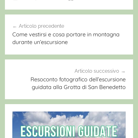
E
r
Articolo precedente
Navigazione
c
Come vestirsi e cosa portare in montagna
articoli
o
durante un’escursione
l
e
M
a
Articolo successivo
r
Resoconto fotografico dell’escursione
guidata alla Grotta di San Benedetto
c
h
i
o
n
n
i