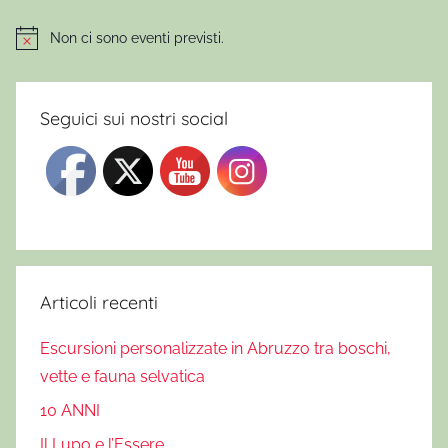
E
r
Non ci sono eventi previsti.
Notice
c
o
l
Seguici sui nostri social
e
W
i
l
d
,
M
Articoli recenti
o
Escursioni personalizzate in Abruzzo tra boschi,
n
vette e fauna selvatica
t
e
10 ANNI
B
Il Lupo e l’Essere