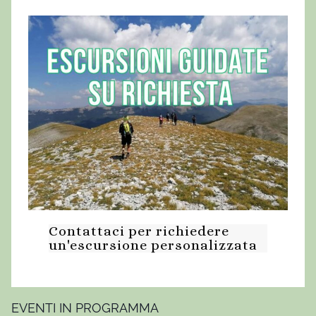
e
d
i
M
e
d
i
a
M
o
n
t
Contattaci per richiedere
a
un'escursione personalizzata
g
n
a
,
EVENTI IN PROGRAMMA