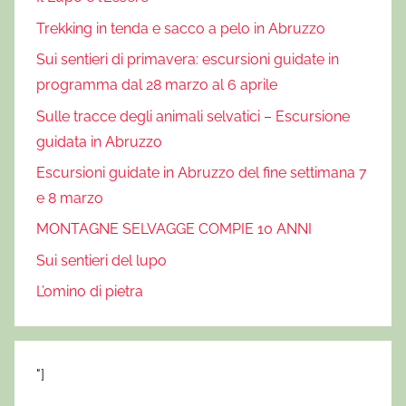
i
Trekking in tenda e sacco a pelo in Abruzzo
c
c
Sui sentieri di primavera: escursioni guidate in
h
programma dal 28 marzo al 6 aprile
e
Sulle tracce degli animali selvatici – Escursione
r
guidata in Abruzzo
o
,
Escursioni guidate in Abruzzo del fine settimana 7
T
e 8 marzo
r
MONTAGNE SELVAGGE COMPIE 10 ANNI
e
Sui sentieri del lupo
k
k
L’omino di pietra
i
n
g
"]
A