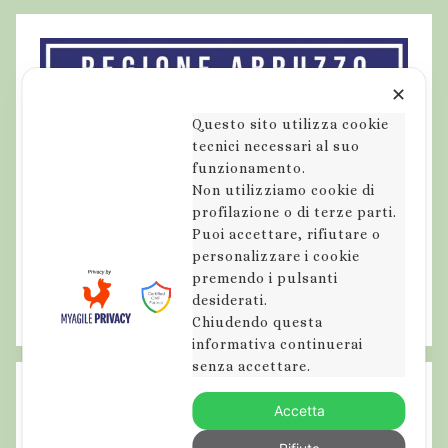
c
u
r
s
✕
i
Questo sito utilizza cookie
o
tecnici necessari al suo
funzionamento.
n
Non utilizziamo cookie di
i
profilazione o di terze parti.
i
Puoi accettare, rifiutare o
n
personalizzare i cookie
a
premendo i pulsanti
b
desiderati.
Chiudendo questa
r
informativa continuerai
u
senza accettare.
z
z
Accetta
o