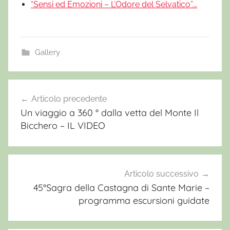
“Sensi ed Emozioni – L’Odore del Selvatico”.…
Gallery
A
c
Articolo precedente
Navigazione
c
Un viaggio a 360 ° dalla vetta del Monte Il
articoli
o
Bicchero – IL VIDEO
m
p
g
n
Articolo successivo
a
45°Sagra della Castagna di Sante Marie –
programma escursioni guidate
t
o
r