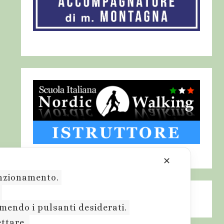
✕
funzionamento.
.
emendo i pulsanti desiderati.
ettare.