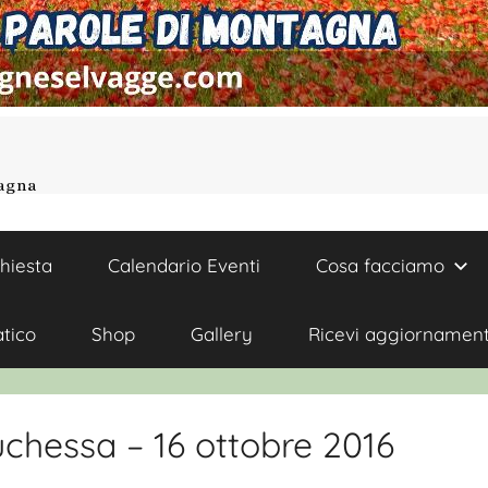
tagna
chiesta
Calendario Eventi
Cosa facciamo
atico
Shop
Gallery
Ricevi aggiornament
uchessa – 16 ottobre 2016