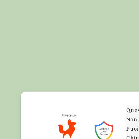
Ques
Non 
Puoi
Chiu