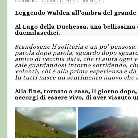
Pubblicato il
Ottobre 17, 2016
di
admin_ms
Leggendo Walden all’ombra del grande 
Al Lago della Duchessa, una bellissima 
duemilasedici.
Standosene lí solitaria e un po’ pensosa
parola dopo parola, sguardo dopo sguardo
amico di vecchia data, che ti aiuta ogni 
sale guardandosi intorno sorridendo, ch
volontà, c
hi é alla prima esperienza e d
In tutti nasce un sentimento nuovo che cre
Alla fine, tornato a casa, il giorno dopo,
accorgi di essere vivo, di aver vissuto u