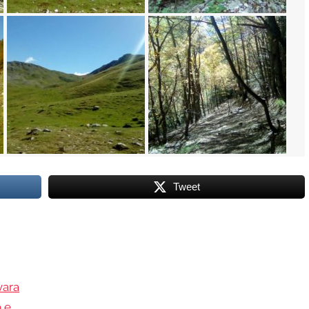
Tweet
vara
o e…