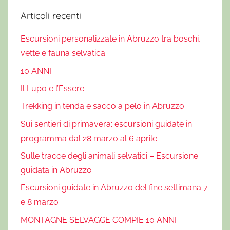
c
Articoli recenti
u
Escursioni personalizzate in Abruzzo tra boschi,
r
vette e fauna selvatica
s
i
10 ANNI
o
Il Lupo e l’Essere
n
Trekking in tenda e sacco a pelo in Abruzzo
i
g
Sui sentieri di primavera: escursioni guidate in
u
programma dal 28 marzo al 6 aprile
i
Sulle tracce degli animali selvatici – Escursione
d
guidata in Abruzzo
a
t
Escursioni guidate in Abruzzo del fine settimana 7
e
e 8 marzo
,
MONTAGNE SELVAGGE COMPIE 10 ANNI
e