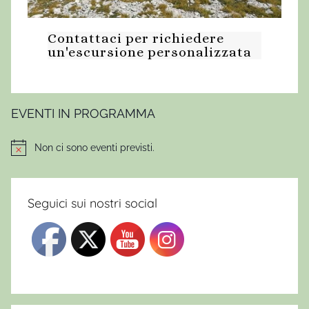
d
i
Contattaci per richiedere
m
un'escursione personalizzata
e
d
i
a
EVENTI IN PROGRAMMA
m
o
Non ci sono eventi previsti.
Notice
n
t
a
Seguici sui nostri social
g
n
a
,
e
s