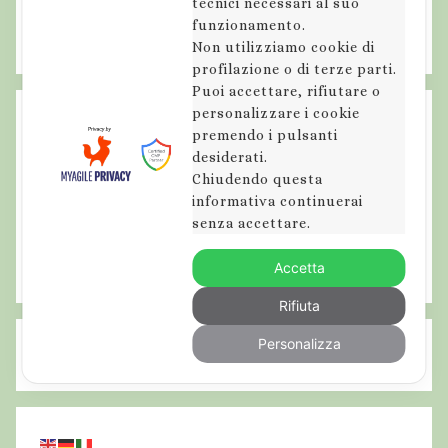
c
tecnici necessari al suo
funzionamento.
a
Non utilizziamo cookie di
,
profilazione o di terze parti.
m
Puoi accettare, rifiutare o
o
personalizzare i cookie
n
premendo i pulsanti
t
desiderati.
Chiudendo questa
e
informativa continuerai
v
senza accettare.
e
l
Accetta
i
Rifiuta
n
o
Personalizza
,
p
a
r