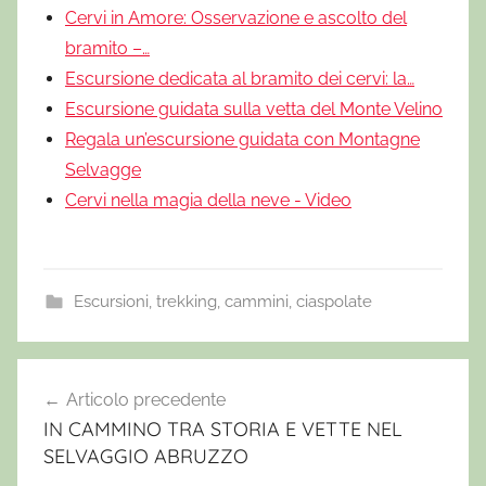
Cervi in Amore: Osservazione e ascolto del
bramito –…
Escursione dedicata al bramito dei cervi: la…
Escursione guidata sulla vetta del Monte Velino
Regala un’escursione guidata con Montagne
Selvagge
Cervi nella magia della neve - Video
Escursioni, trekking, cammini, ciaspolate
a
b
Articolo precedente
Navigazione
r
IN CAMMINO TRA STORIA E VETTE NEL
articoli
u
SELVAGGIO ABRUZZO
z