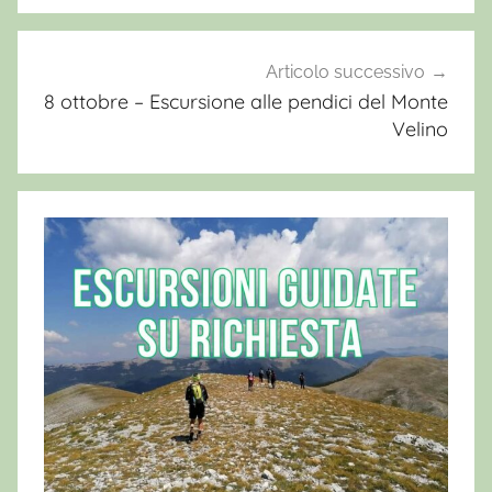
z
o
,
Articolo successivo
a
8 ottobre – Escursione alle pendici del Monte
Velino
c
c
o
m
p
a
g
n
a
t
o
r
e