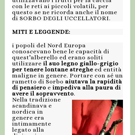
utilizzavano i frutti per la caccia
con le reti ai piccoli volatili, per
questo se ne ricorda anche il nome
di SORBO DEGLI UCCELLATORI.
MITI E LEGGENDE:
i popoli del Nord Europa
conoscevano bene le capacità di
quest’alberello ed erano soliti
utilizzare
il suo legno giallo-grigio
per tenere lontane streghe
ed entità
maligne in genere. Portare con sé un
rametto di Sorbo
aiutava la rapidità
di pensiero
e
impediva alla paura di
avere il sopravvento
.
Nella tradizione
scandinava e
nordica in
genere era
intimamente
legato alla