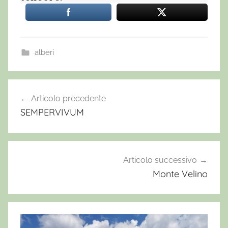
alberi
i
l
Articolo precedente
Navigazione
m
SEMPERVIVUM
articoli
a
l
i
g
Articolo successivo
n
Monte Velino
o
,
l
e