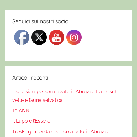
e
g
n
Seguici sui nostri social
o
d
i
s
o
r
b
Articoli recenti
o
Escursioni personalizzate in Abruzzo tra boschi,
,
m
vette e fauna selvatica
i
10 ANNI
t
Il Lupo e l’Essere
i
e
Trekking in tenda e sacco a pelo in Abruzzo