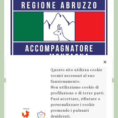
g
l
i
u
c
c
e
l
l
✕
a
Questo sito utilizza cookie
t
tecnici necessari al suo
o
funzionamento.
r
Non utilizziamo cookie di
i
profilazione o di terze parti.
Puoi accettare, rifiutare o
,
personalizzare i cookie
s
premendo i pulsanti
t
desiderati.