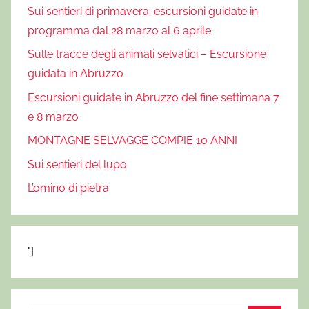
l
Sui sentieri di primavera: escursioni guidate in
e
programma dal 28 marzo al 6 aprile
g
Sulle tracce degli animali selvatici – Escursione
g
guidata in Abruzzo
e
n
Escursioni guidate in Abruzzo del fine settimana 7
d
e 8 marzo
e
MONTAGNE SELVAGGE COMPIE 10 ANNI
,
Sui sentieri del lupo
m
o
L’omino di pietra
n
d
o
"]
d
e
i