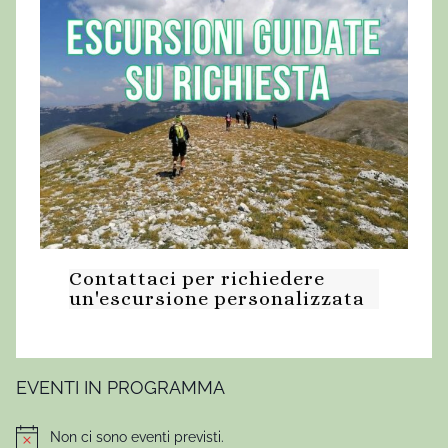
g
g
e
n
d
e
d
'
a
b
Contattaci per richiedere
r
un'escursione personalizzata
u
z
z
o
EVENTI IN PROGRAMMA
,
l
Non ci sono eventi previsti.
Notice