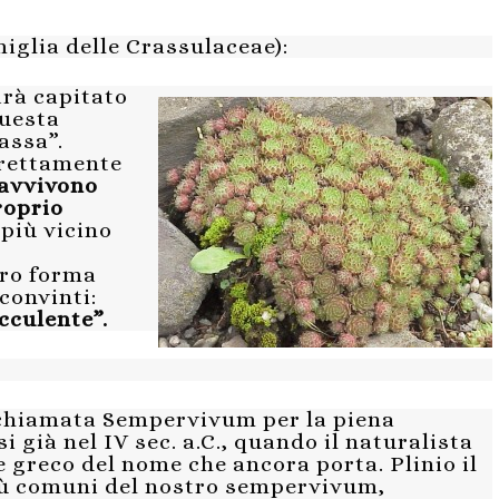
glia delle Crassulaceae):
rà capitato
questa
assa”.
rrettamente
avvivono
roprio
 più vicino
oro forma
convinti:
cculente”.
 chiamata Sempervivum per la piena
i già nel IV sec. a.C., quando il naturalista
e greco del nome che ancora porta. Plinio il
più comuni del nostro sempervivum,