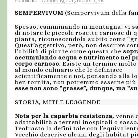
Pubblicato il
Ottobre 19, 2015
di
admin_ms
SEMPERVIVUM
(Sempervivum della fami
Spesso, camminando in montagna, vi sa
di notare le piccole rosette carnose di 
pianta, riconoscendola subito come “gr
Quest’aggettivo, però, non descrive co
l’abilità di piante come questa che
sopr
accumulando acqua e nutrimento nel p
corpo carnoso
. Esiste un termine molto
al mondo culinario che le definisce
scientificamente e noi, pen
sando alla l
ben tornita, non potremmo esserne più 
esse non sono “grasse”, dunque, ma “su
STORIA, MITI E LEGGENDE:
Nota per la caparbia resistenza
, venne
adattabilità a terreni inospitali o sassos
Teofrasto la definì tale con l’equivalent
Vecchio descrive alcuni degli habitat 