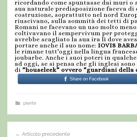
ricordando come spuntasse dai muri o si
sua naturale predisposizione faceva di 
costruzione, soprattutto nel nord Europ
riuscivano, sulla sommità dei tetti di p
Romani ne facevano un uso molto meno 
coltivavano il sempervivum per protegge
avrebbe scagliato la sua ira lì dove ave
portare anche il suo nome:
IOVIS BARBA 
le rimane tutt’oggi nella lingua france
joubarbe. Anche i suoi poteri in qualche
ad oggi, se si pensa che gli inglesi sono
di
“houseleek” ovvero “guardiani della 
Share on Facebook
piante
i
o
Navigazione
Articolo precedente
v