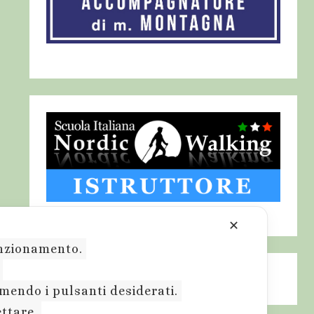
✕
funzionamento.
.
emendo i pulsanti desiderati.
ettare.