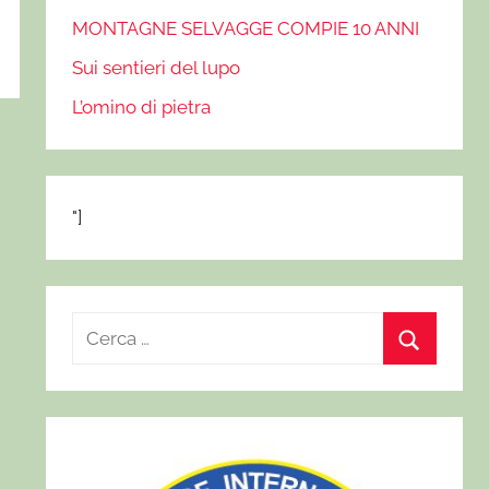
MONTAGNE SELVAGGE COMPIE 10 ANNI
Sui sentieri del lupo
L’omino di pietra
"]
R
i
C
c
e
e
r
r
c
c