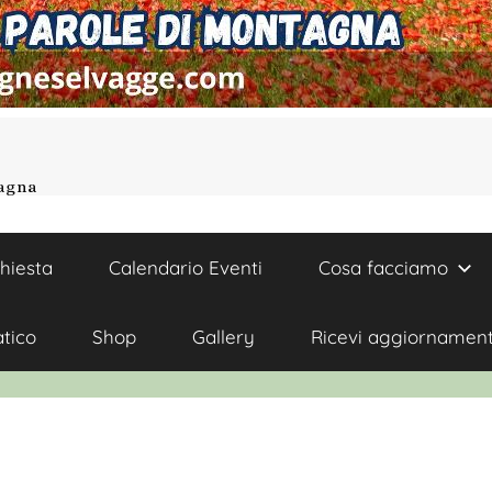
tagna
chiesta
Calendario Eventi
Cosa facciamo
atico
Shop
Gallery
Ricevi aggiornament