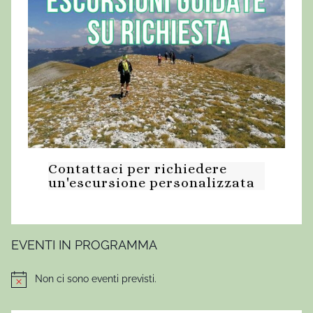
a
e
z
,
i
2
o
0
n
e
2
Contattaci per richiedere
5
un'escursione personalizzata
EVENTI IN PROGRAMMA
Non ci sono eventi previsti.
Notice