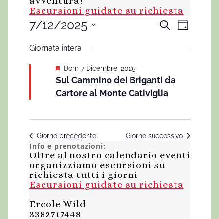
avventura!
Escursioni guidate su richiesta
E
7/12/2025
E
E
C
G
e
v
i
S
v
v
r
Giornata intera
o
e
e
c
e
r
e
a
n
l
S
Dom 7 Dicembre, 2025
n
n
e
Sul Cammino dei Briganti da
o
e
t
n
g
Cartore al Monte Cativiglia
t
z
n
o
a
t
i
V
i
l
o
a
i
i
R
t
n
Giorno precedente
Giorno successivo
s
i
Info e prenotazioni:
i
a
f
Oltre al nostro calendario eventi
t
l
organizziamo escursioni su
c
e
o
richiesta tutti i giorni
a
e
Escursioni guidate su richiesta
N
d
r
a
r
Ercole Wild
a
3382717448
v
t