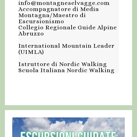
D
c
info@montagneselvagge.com
i
a
Accompagnatore di Media
a
o
Montagna/Maestro di
g
.
Escursionismo
e
a
m
Collegio Regionale Guide Alpine
v
Abruzzo
z
7
i
i
International Mountain Leader
(UIMLA)
D
o
s
n
Istruttore di Nordic Walking
i
t
Scuola Italiana Nordic Walking
e
e
c
N
e
a
m
v
b
i
g
r