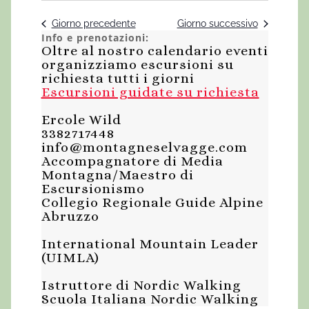
D
c
l
i
a
a
Giorno precedente
Giorno successivo
o
a
g
.
Info e prenotazioni:
t
e
Oltre al nostro calendario eventi
i
a
m
organizziamo escursioni su
v
z
richiesta tutti i giorni
6
Escursioni guidate su richiesta
i
i
L
o
Ercole Wild
s
3382717448
n
info@montagneselvagge.com
u
t
e
Accompagnatore di Media
e
Montagna/Maestro di
g
Escursionismo
N
Collegio Regionale Guide Alpine
l
Abruzzo
a
i
International Mountain Leader
v
(UIMLA)
o
i
Istruttore di Nordic Walking
g
Scuola Italiana Nordic Walking
,