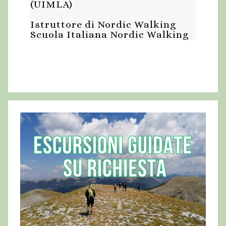
(UIMLA)
a
i
Istruttore di Nordic Walking
z
Scuola Italiana Nordic Walking
o
i
,
o
2
n
e
0
2
5