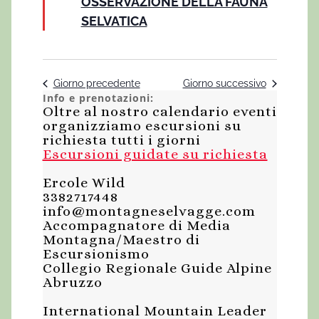
G
c
OSSERVAZIONE DELLA FAUNA
a
i
a
SELVATICA
t
a
i
g
i
.
e
a
o
v
z
Giorno precedente
Giorno successivo
2
Info e prenotazioni:
i
i
Oltre al nostro calendario eventi
7
o
organizziamo escursioni su
s
richiesta tutti i giorni
n
F
t
Escursioni guidate su richiesta
e
e
Ercole Wild
e
3382717448
N
info@montagneselvagge.com
b
Accompagnatore di Media
a
Montagna/Maestro di
b
Escursionismo
v
Collegio Regionale Guide Alpine
r
i
Abruzzo
g
a
International Mountain Leader