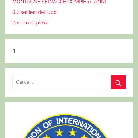
MONTAGNE SELVAGGE COMPIE 10 ANNI
Sui sentieri del lupo
L’omino di pietra
"]
R
i
C
c
e
e
r
r
c
c
a
a