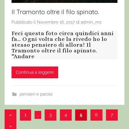
Il Tramonto oltre il filo spinato.
Pubblicato il
Novembre 16, 2017
di
admin_ms
Feci questa foto circa quindici anni
fa… Ogni volta che la rivedo ho lo
stesso pensiero di allora! Il
Tramonto oltre il filo spinato.
“Andare
Continua a leggere
pensieri e parole
«
Articolo
1
…
3
4
5
6
7
Paginazione
precedente
Articolo
»