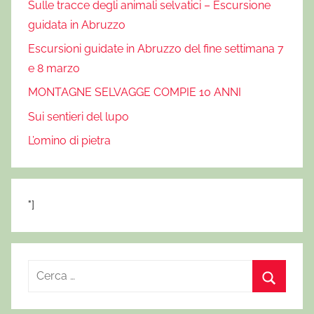
Sulle tracce degli animali selvatici – Escursione
guidata in Abruzzo
Escursioni guidate in Abruzzo del fine settimana 7
e 8 marzo
MONTAGNE SELVAGGE COMPIE 10 ANNI
Sui sentieri del lupo
L’omino di pietra
"]
R
i
C
c