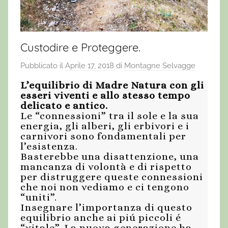
Custodire e Proteggere.
Pubblicato il
Aprile 17, 2018
di
Montagne Selvagge
L’equilibrio di Madre Natura con gli
esseri viventi e allo stesso tempo
delicato e antico.
Le “connessioni” tra il sole e la sua
energia, gli alberi, gli erbivori e i
carnivori sono fondamentali per
l’esistenza.
Basterebbe una disattenzione, una
mancanza di volontà e di rispetto
per distruggere queste connessioni
che noi non vediamo e ci tengono
“uniti”.
Insegnare l’importanza di questo
equilibrio anche ai piú piccoli é
“vitale”. La nuova generazione ha