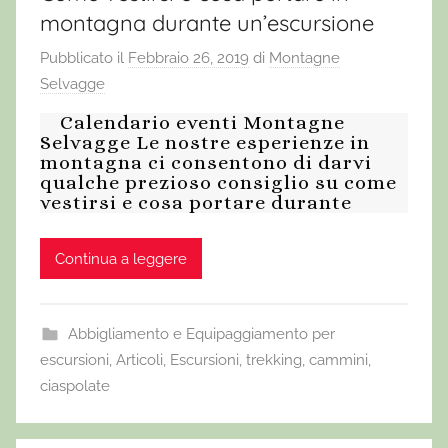
montagna durante un’escursione
Pubblicato il
Febbraio 26, 2019
di
Montagne
Selvagge
Calendario eventi Montagne
Selvagge Le nostre esperienze in
montagna ci consentono di darvi
qualche prezioso consiglio su come
vestirsi e cosa portare durante
Continua a leggere
Abbigliamento e Equipaggiamento per
escursioni
,
Articoli
,
Escursioni, trekking, cammini,
ciaspolate