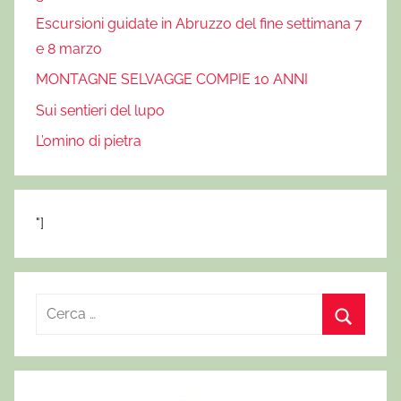
Escursioni guidate in Abruzzo del fine settimana 7
e 8 marzo
MONTAGNE SELVAGGE COMPIE 10 ANNI
Sui sentieri del lupo
L’omino di pietra
"]
R
i
C
c
e
e
r