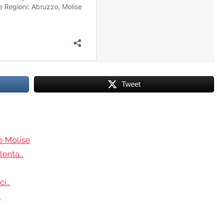
Tweet
e Molise
lenta…
ci…
…