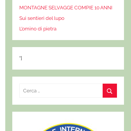
MONTAGNE SELVAGGE COMPIE 10 ANNI
Sui sentieri del lupo
L’omino di pietra
"]
R
i
C
c
e
e
r
r
c
c