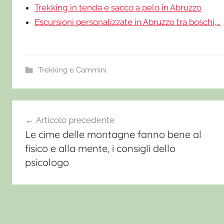
Trekking in tenda e sacco a pelo in Abruzzo
Escursioni personalizzate in Abruzzo tra boschi,…
Trekking e Cammini
C
a
Navigazione
Articolo precedente
p
Le cime delle montagne fanno bene al
o
articoli
fisico e alla mente, i consigli dello
d
psicologo
a
n
n
o
2