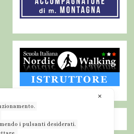
✕
funzionamento.
.
emendo i pulsanti desiderati.
ettare.