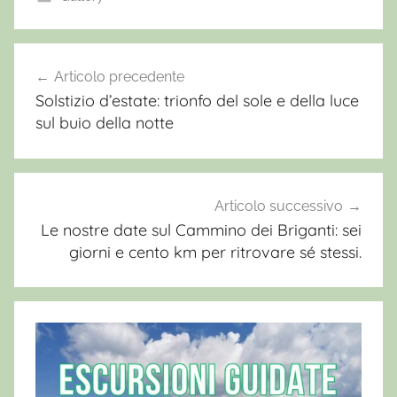
G
u
Articolo precedente
Navigazione
i
Solstizio d’estate: trionfo del sole e della luce
articoli
d
sul buio della notte
e
e
s
c
Articolo successivo
u
Le nostre date sul Cammino dei Briganti: sei
giorni e cento km per ritrovare sé stessi.
r
s
i
o
n
i
s