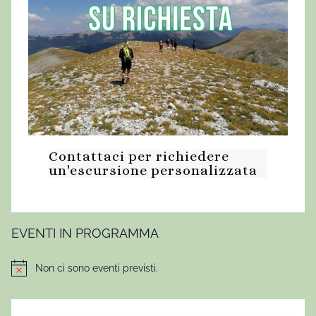
t
i
c
h
e
,
M
a
Contattaci per richiedere
i
un'escursione personalizzata
n
a
r
d
EVENTI IN PROGRAMMA
e
,
Non ci sono eventi previsti.
Notice
M
o