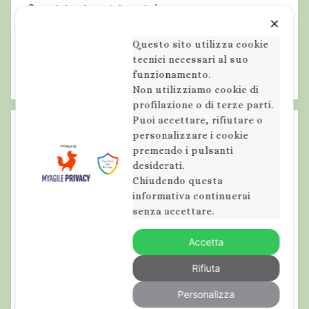
l
Seguici sui nostri social
✕
i
s
Questo sito utilizza cookie
tecnici necessari al suo
e
funzionamento.
,
Non utilizziamo cookie di
T
profilazione o di terze parti.
r
Puoi accettare, rifiutare o
a
Articoli recenti
personalizzare i cookie
v
premendo i pulsanti
desiderati.
Escursioni personalizzate in Abruzzo tra boschi,
e
Chiudendo questa
vette e fauna selvatica
r
informativa continuerai
s
10 ANNI
senza accettare.
a
Il Lupo e l’Essere
t
Accetta
Trekking in tenda e sacco a pelo in Abruzzo
a
Rifiuta
d
Sui sentieri di primavera: escursioni guidate in
e
Personalizza
programma dal 28 marzo al 6 aprile