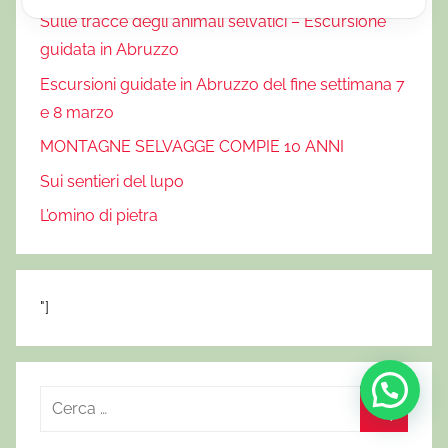
l
Sulle tracce degli animali selvatici – Escursione
l
guidata in Abruzzo
e
M
Escursioni guidate in Abruzzo del fine settimana 7
a
e 8 marzo
i
MONTAGNE SELVAGGE COMPIE 10 ANNI
n
Sui sentieri del lupo
a
r
L’omino di pietra
d
e
,
"]
p
a
r
c
R
o
i
C
n