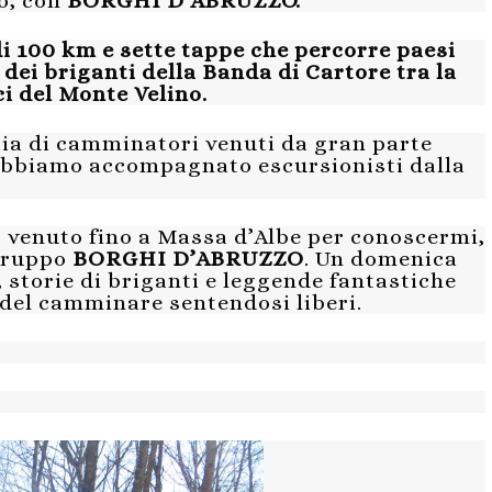
o, con
BORGHI D’ABRUZZO.
i 100 km e sette tappe che percorre paesi
 dei briganti della Banda di Cartore tra la
ici del Monte Velino.
aia di camminatori venuti da gran parte
o abbiamo accompagnato escursionisti dalla
a, venuto fino a Massa d’Albe per conoscermi,
 gruppo
BORGHI D’ABRUZZO
. Un domenica
i, storie di briganti e leggende fantastiche
 del camminare sentendosi liberi.