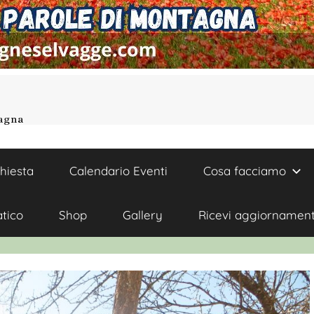
tagna
chiesta
Calendario Eventi
Cosa facciamo
atico
Shop
Gallery
Ricevi aggiornament