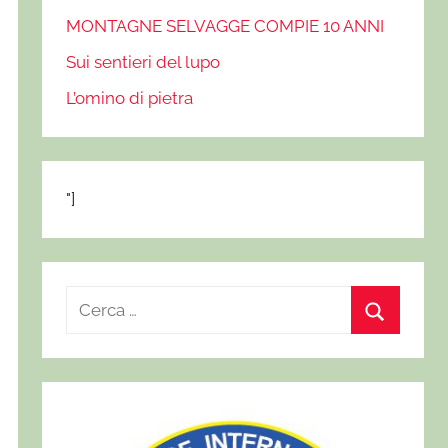
MONTAGNE SELVAGGE COMPIE 10 ANNI
Sui sentieri del lupo
L’omino di pietra
"]
R
i
C
c
e
e
r
r
c
c