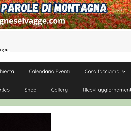
tagna
chiesta
Calendario Eventi
Cosa facciamo
atico
Shop
Gallery
Ricevi aggiornament