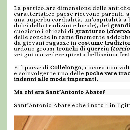
La particolare dimensione delle antich
caratteristico paese ricevono parenti, a
una superba cordialità, un’ospitalità a 
dolci della tradizione locale), de
i grand
cuociono i chicchi di
granturco (
ciceroc
delle conche in rame finemente addobbat
da giovani ragazze in
costume tradizion
ardono grossi
tronchi di quercia (
torcio
vengono a vedere questa bellissima fest
E il paese d
i Collelongo
, ancora una volt
e coinvolgente una delle
poche vere tra
indenni alle mode imperanti.
Ma chi era Sant’Antonio Abate?
Sant’Antonio Abate ebbe i natali in Egitt