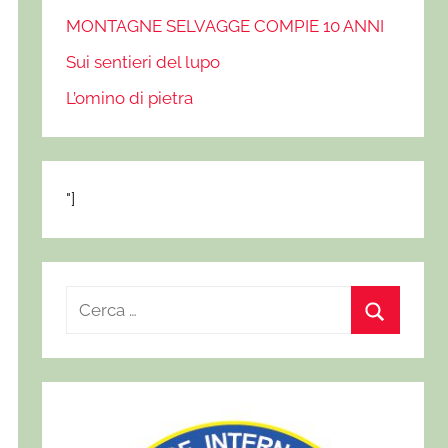
MONTAGNE SELVAGGE COMPIE 10 ANNI
Sui sentieri del lupo
L’omino di pietra
"]
R
i
C
c
e
e
r
r
c
c