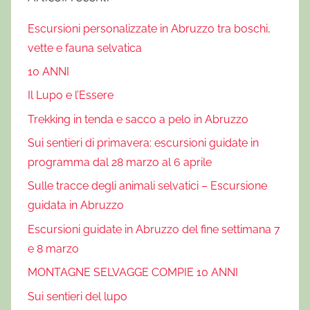
o
Escursioni personalizzate in Abruzzo tra boschi,
,
vette e fauna selvatica
c
a
10 ANNI
m
Il Lupo e l’Essere
m
Trekking in tenda e sacco a pelo in Abruzzo
i
n
Sui sentieri di primavera: escursioni guidate in
o
programma dal 28 marzo al 6 aprile
d
Sulle tracce degli animali selvatici – Escursione
e
guidata in Abruzzo
i
b
Escursioni guidate in Abruzzo del fine settimana 7
r
e 8 marzo
i
MONTAGNE SELVAGGE COMPIE 10 ANNI
g
Sui sentieri del lupo
a