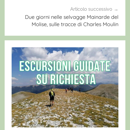
t
i
Articolo successivo
,
Due giorni nelle selvagge Mainarde del
Molise, sulle tracce di Charles Moulin
C
i
c
o
l
a
n
o
,
G
u
i
d
e
d