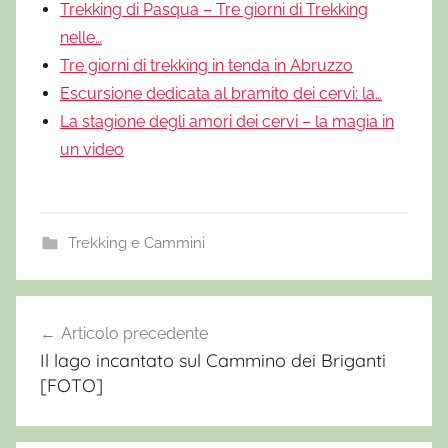
Trekking di Pasqua – Tre giorni di Trekking
nelle…
Tre giorni di trekking in tenda in Abruzzo
Escursione dedicata al bramito dei cervi: la…
La stagione degli amori dei cervi – la magia in
un video
Trekking e Cammini
B
r
Articolo precedente
Navigazione
i
Il lago incantato sul Cammino dei Briganti
articoli
g
[FOTO]
a
n