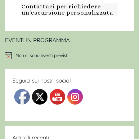
Contattaci per richiedere
i
un'escursione personalizzata
m
o
n
t
EVENTI IN PROGRAMMA
a
g
Non ci sono eventi previsti.
Notice
n
a
i
Seguici sui nostri social
n
A
b
r
u
z
z
Articoli recenti