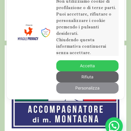
Non utilizziamo cookie di
r
profilazione o di terze parti.
Puoi accettare, rifiutare o
s
personalizzare i cookie
i
premendo i pulsanti
o
desiderati.
n
Chiudendo questa
i
informativa continuerai
senza accettare.
i
n
Accetta
a
b
Rifiuta
r
Personalizza
u
z
z
o
,
m