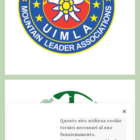
r
d
:
a
t
e
i
n
a
b
r
u
z
z
o
,
✕
e
Questo sito utilizza cookie
s
tecnici necessari al suo
c
funzionamento.
u